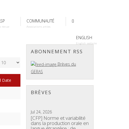
ASP
COMMUNAUTÉ
a revue
Associations amies
ENGLISH
English website
ABONNEMENT RSS
Brèves du
GERAS
d Date
BRÈVES
1
Jul 24, 2026
[CFP] Norme et variabilité
1
dans la production orale en
langue étrangère : de