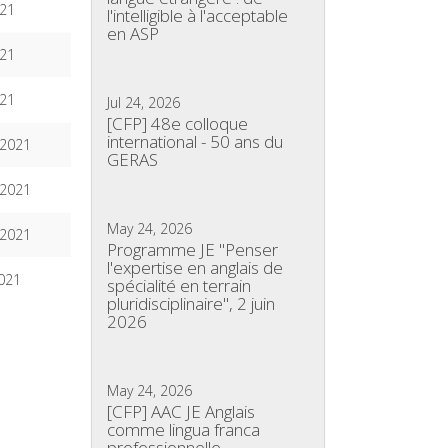
021
l'intelligible à l'acceptable
en ASP
021
021
Jul 24, 2026
[CFP] 48e colloque
international - 50 ans du
 2021
GERAS
 2021
May 24, 2026
 2021
Programme JE "Penser
l'expertise en anglais de
2021
spécialité en terrain
pluridisciplinaire", 2 juin
2026
May 24, 2026
[CFP] AAC JE Anglais
comme lingua franca
professionnelle