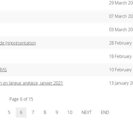
29 March 2
07 March 2
03 March 2
e (re)présentation
28 February
18 February
ERAS
10 February
n en langue anglaise, janvier 2021
13 January 
Page 6 of 15
5
6
7
8
9
10
NEXT
END