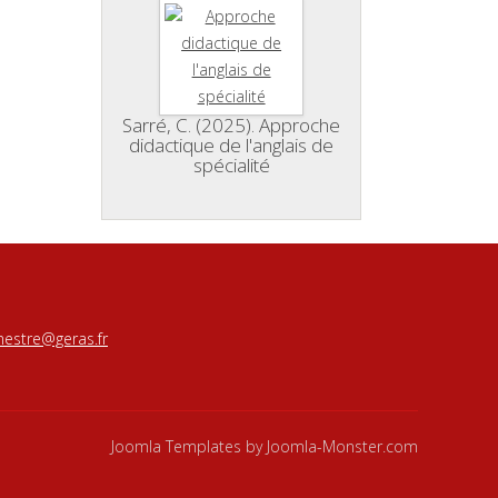
Sarré, C. (2025). Approche
didactique de l'anglais de
spécialité
estre@geras.fr
Joomla Templates
by Joomla-Monster.com