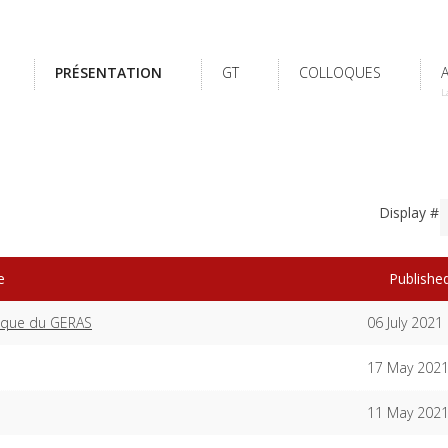
PRÉSENTATION
GT
COLLOQUES
L
Display #
e
Publishe
loque du GERAS
06 July 2021
17 May 202
11 May 202