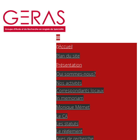
Accueil
Plan du site
Présentation
Qui sommes-nous?
Nos activités
Correspondants locaux
In memoriam
Monique Mémet
Le CA
Les statuts
Le règlement
Axes de recherche