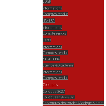
L-ASP
Informations
Comptes rendus
LEA-LSP
Informations
Compte rendus
Santé
Informations
Comptes rendus
Partenaires
Science & Academia
Informations
Comptes rendus
Colloques
Colloque 2027
Colloques 1977-2025
Rencontres doctorales Monique Mémet