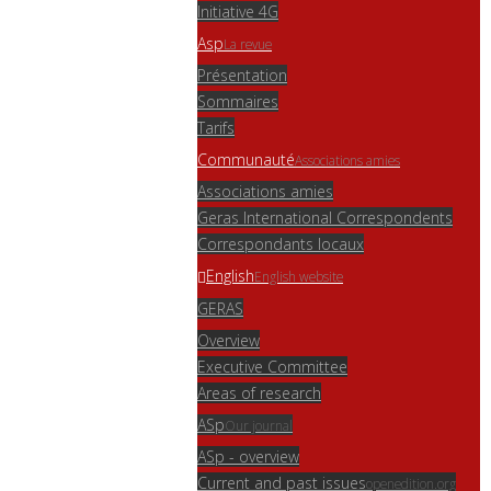
Initiative 4G
Asp
La revue
Présentation
Sommaires
Tarifs
Communauté
Associations amies
Associations amies
Geras International Correspondents
Correspondants locaux
English
English website
GERAS
Overview
Executive Committee
Areas of research
ASp
Our journal
ASp - overview
Current and past issues
openedition.org