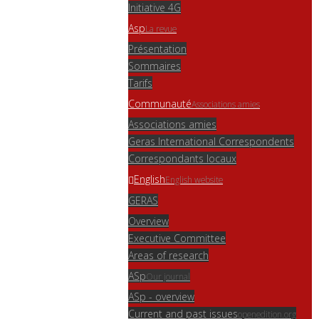
Initiative 4G
Asp
La revue
Présentation
Sommaires
Tarifs
Communauté
Associations amies
Associations amies
Geras International Correspondents
Correspondants locaux
English
English website
GERAS
Overview
Executive Committee
Areas of research
ASp
Our journal
ASp - overview
Current and past issues
openedition.org