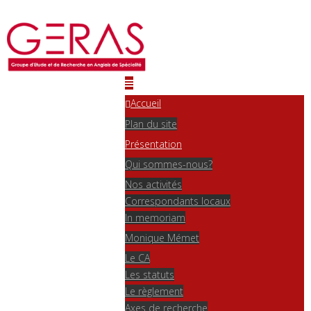
Accueil
Plan du site
Présentation
Qui sommes-nous?
Nos activités
Correspondants locaux
In memoriam
Monique Mémet
Le CA
Les statuts
Le règlement
Axes de recherche