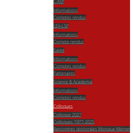
L-ASP
Informations
Comptes rendus
LEA-LSP
Informations
Compte rendus
Santé
Informations
Comptes rendus
Partenaires
Science & Academia
Informations
Comptes rendus
Colloques
Colloque 2027
Colloques 1977-2025
Rencontres doctorales Monique Mémet