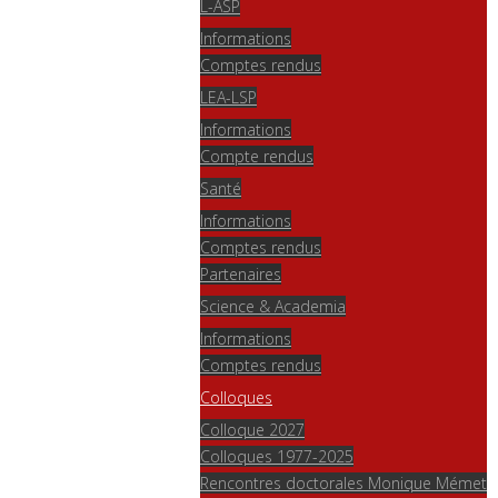
L-ASP
Informations
Comptes rendus
LEA-LSP
Informations
Compte rendus
Santé
Informations
Comptes rendus
Partenaires
Science & Academia
Informations
Comptes rendus
Colloques
Colloque 2027
Colloques 1977-2025
Rencontres doctorales Monique Mémet