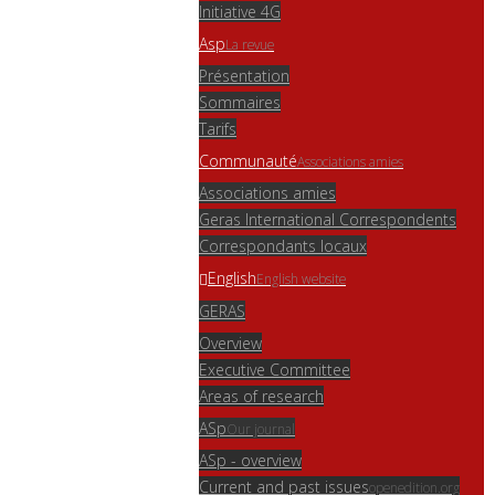
Initiative 4G
Asp
La revue
Présentation
Sommaires
Tarifs
Communauté
Associations amies
Associations amies
Geras International Correspondents
Correspondants locaux
English
English website
GERAS
Overview
Executive Committee
Areas of research
ASp
Our journal
ASp - overview
Current and past issues
openedition.org