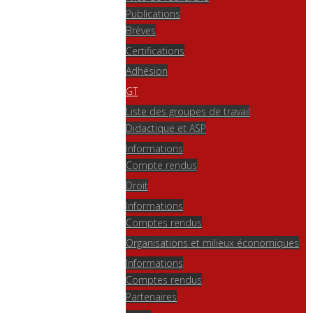
Publications
Brèves
Certifications
Adhésion
GT
Liste des groupes de travail
Didactique et ASP
Informations
Compte rendus
Droit
Informations
Comptes rendus
Organisations et milieux économiques
Informations
Comptes rendus
Partenaires