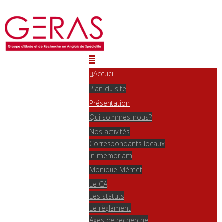
Accueil
Plan du site
Présentation
Qui sommes-nous?
Nos activités
Correspondants locaux
In memoriam
Monique Mémet
Le CA
Les statuts
Le règlement
Axes de recherche