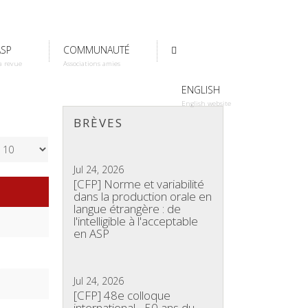
ASP
COMMUNAUTÉ
a revue
Associations amies
ENGLISH
English website
BRÈVES
Jul 24, 2026
[CFP] Norme et variabilité
dans la production orale en
langue étrangère : de
l'intelligible à l'acceptable
en ASP
Jul 24, 2026
[CFP] 48e colloque
international - 50 ans du