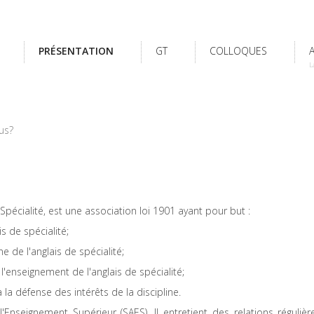
PRÉSENTATION
GT
COLLOQUES
L
us?
pécialité, est une association loi 1901 ayant pour but :
s de spécialité;
 de l'anglais de spécialité;
'enseignement de l'anglais de spécialité;
la défense des intérêts de la discipline.
'Enseignement Supérieur (SAES). Il entretient des relations régulièr