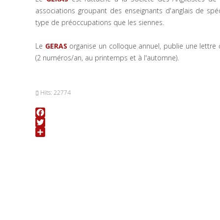
associations groupant des enseignants d'anglais de spéc
type de préoccupations que les siennes.
Le
GERAS
organise un colloque annuel, publie une lettre 
(2 numéros/an, au printemps et à l'automne).
Hits: 22774
Facebook
Twitter
Share