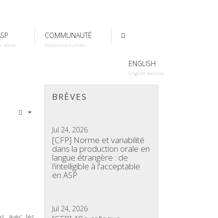
ASP
COMMUNAUTÉ
a revue
Associations amies
ENGLISH
English website
BRÈVES
Jul 24, 2026
[CFP] Norme et variabilité
dans la production orale en
langue étrangère : de
l'intelligible à l'acceptable
en ASP
Jul 24, 2026
es avec les