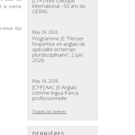
[CFP] 48e colloque
international - 50 ans du
ant le même
GERAS
la revue
ASp
May 24, 2026
Programme JE "Penser
l'expertise en anglais de
spécialité en terrain
pluridisciplinaire", 2 juin
2026
May 24, 2026
[CFP] AAC JE Anglais
comme lingua franca
professionnelle
Toutes les brèves
DERNIÈRES