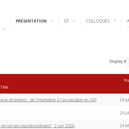
PRÉSENTATION
GT
COLLOQUES
L
Display #
Pu
Title
gue étrangère : de l'intelligible à l'acceptable en ASP
24 Ju
24 Ju
n terrain pluridisciplinaire", 2 juin 2026
24 M