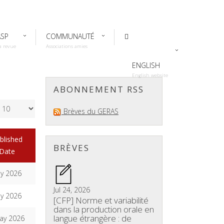
ASP
COMMUNAUTÉ
a revue
Associations amies
ENGLISH
English website
ABONNEMENT RSS
Brèves du GERAS
blished
BRÈVES
Date
ly 2026
Jul 24, 2026
ly 2026
[CFP] Norme et variabilité
dans la production orale en
langue étrangère : de
ay 2026