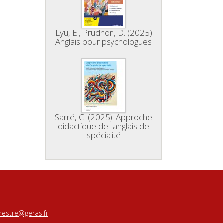
Lyu, E., Prudhon, D. (2025)
Anglais pour psychologues
Sarré, C. (2025). Approche
didactique de l'anglais de
spécialité
estre@geras.fr