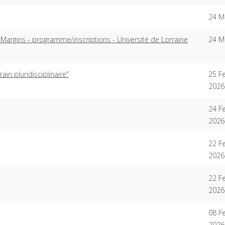
24 M
e Margins - programme/inscriptions - Université de Lorraine
24 M
ain pluridisciplinaire"
25 F
2026
24 F
2026
22 F
2026
22 F
2026
08 F
2026