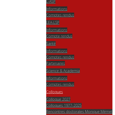
L-ASP
Informations
Comptes rendus
LEA-LSP
Informations
Compte rendus
Santé
Informations
Comptes rendus
Partenaires
Science & Academia
Informations
Comptes rendus
Colloques
Colloque 2027
Colloques 1977-2025
Rencontres doctorales Monique Mémet