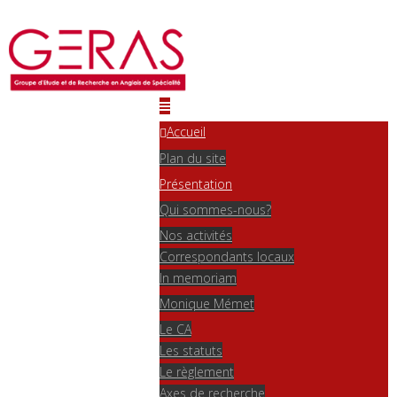
Accueil
Plan du site
Présentation
Qui sommes-nous?
Nos activités
Correspondants locaux
In memoriam
Monique Mémet
Le CA
Les statuts
Le règlement
Axes de recherche