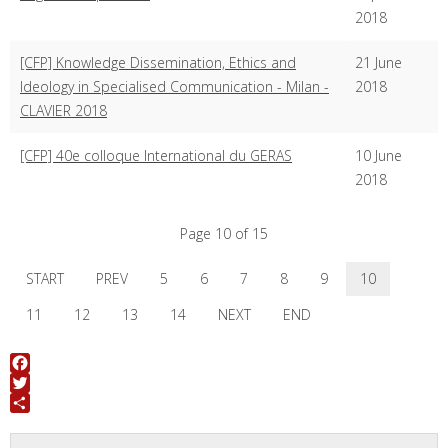
2018
[CFP] Knowledge Dissemination, Ethics and
21 June
Ideology in Specialised Communication - Milan -
2018
CLAVIER 2018
[CFP] 40e colloque International du GERAS
10 June
2018
Page 10 of 15
START
PREV
5
6
7
8
9
10
11
12
13
14
NEXT
END
Facebook
Twitter
Share