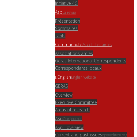
Initiative 4G
Asp
La revue
Présentation
Sommaires
Tarifs
Communauté
Associations amies
Associations amies
Geras International Correspondents
Correspondants locaux
English
English website
GERAS
Overview
Executive Committee
Areas of research
ASp
Our journal
ASp - overview
Current and past issues
openedition.org