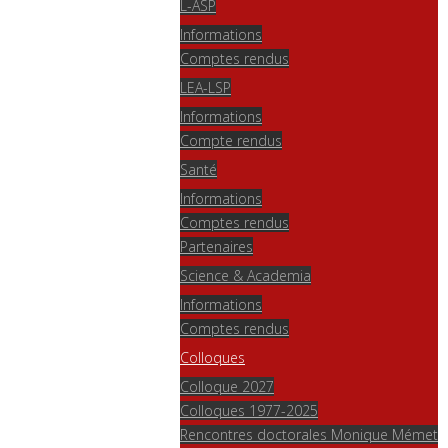
L-ASP
Informations
Comptes rendus
LEA-LSP
Informations
Compte rendus
Santé
Informations
Comptes rendus
Partenaires
Science & Academia
Informations
Comptes rendus
Colloques
Colloque 2027
Colloques 1977-2025
Rencontres doctorales Monique Mémet