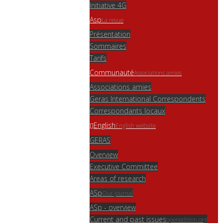
Initiative 4G
Asp
La revue
Présentation
Sommaires
Tarifs
Communauté
Associations amies
Associations amies
Geras International Correspondents
Correspondants locaux
English
English website
GERAS
Overview
Executive Committee
Areas of research
ASp
Our journal
ASp - overview
Current and past issues
openedition.org