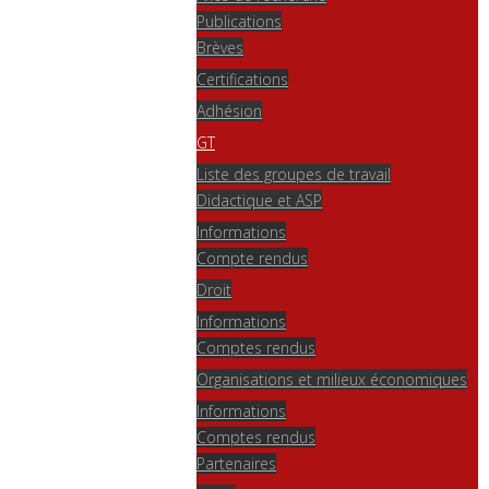
Publications
Brèves
Certifications
Adhésion
GT
Liste des groupes de travail
Didactique et ASP
Informations
Compte rendus
Droit
Informations
Comptes rendus
Organisations et milieux économiques
Informations
Comptes rendus
Partenaires