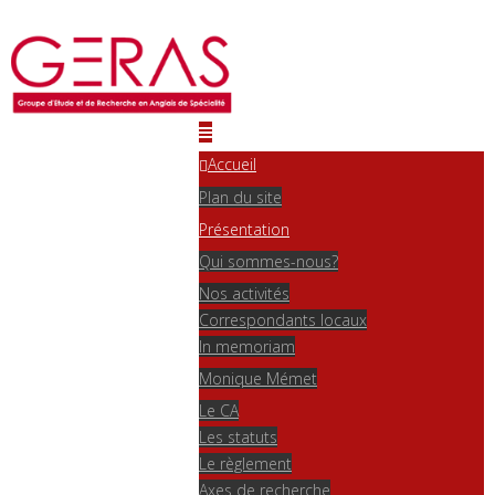
Accueil
Plan du site
Présentation
Qui sommes-nous?
Nos activités
Correspondants locaux
In memoriam
Monique Mémet
Le CA
Les statuts
Le règlement
Axes de recherche