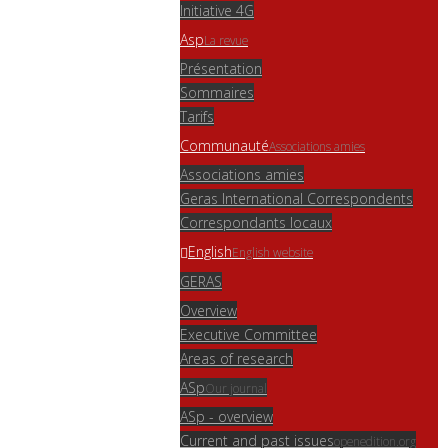
Initiative 4G
Asp
La revue
Présentation
Sommaires
Tarifs
Communauté
Associations amies
Associations amies
Geras International Correspondents
Correspondants locaux
English
English website
GERAS
Overview
Executive Committee
Areas of research
ASp
Our journal
ASp - overview
Current and past issues
openedition.org