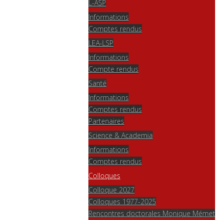
L-ASP
Informations
Comptes rendus
LEA-LSP
Informations
Compte rendus
Santé
Informations
Comptes rendus
Partenaires
Science & Academia
Informations
Comptes rendus
Colloques
Colloque 2027
Colloques 1977-2025
Rencontres doctorales Monique Mémet