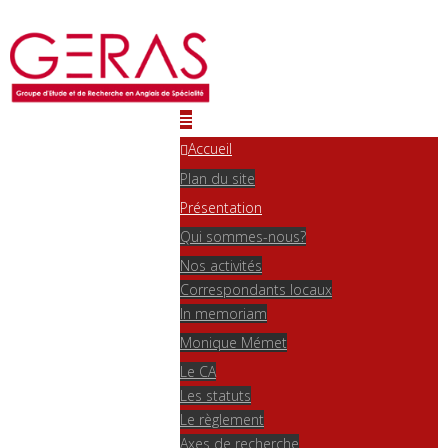
Accueil
Plan du site
Présentation
Qui sommes-nous?
Nos activités
Correspondants locaux
In memoriam
Monique Mémet
Le CA
Les statuts
Le règlement
Axes de recherche