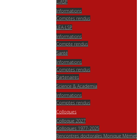
L-ASP
Informations
Comptes rendus
LEA-LSP
Informations
Compte rendus
Santé
Informations
Comptes rendus
Partenaires
Science & Academia
Informations
Comptes rendus
Colloques
Colloque 2027
Colloques 1977-2025
Rencontres doctorales Monique Mémet