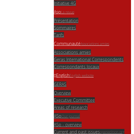
Initiative 4G
Asp
La revue
Présentation
Sommaires
Tarifs
Communauté
Associations amies
Associations amies
Geras International Correspondents
Correspondants locaux
English
English website
GERAS
Overview
Executive Committee
Areas of research
ASp
Our journal
ASp - overview
Current and past issues
openedition.org