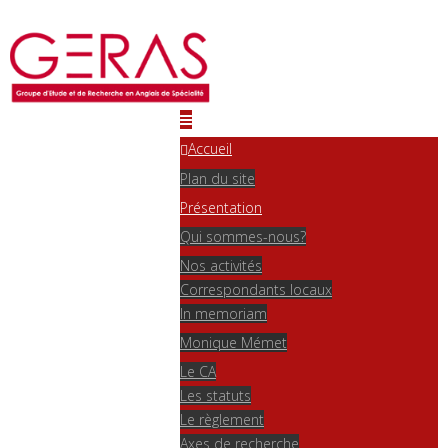
Accueil
Plan du site
Présentation
Qui sommes-nous?
Nos activités
Correspondants locaux
In memoriam
Monique Mémet
Le CA
Les statuts
Le règlement
Axes de recherche