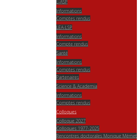
L-ASP
Informations
Comptes rendus
LEA-LSP
Informations
Compte rendus
Santé
Informations
Comptes rendus
Partenaires
Science & Academia
Informations
Comptes rendus
Colloques
Colloque 2027
Colloques 1977-2025
Rencontres doctorales Monique Mémet