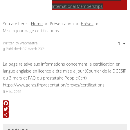
International Memberships
You are here:
Home
Présentation
Brèves
Mise à jour page certifications
Written by
Webmestre
Published: 07 March 2021
La page relative aux informations concernant la certification en
langue anglaise en licence a été mise à jour (Courrier de la DGESIP
du 3 mars et FAQ du prestataire PeopleCert):
https://www.geras.fr/presentation/breves/certifications
Hits: 2951
Facebook
Twitter
Share