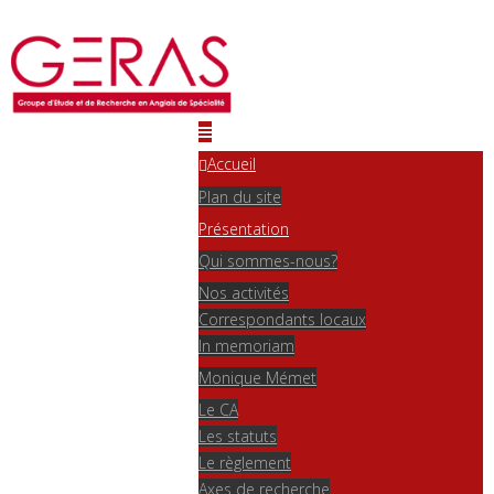
Accueil
Plan du site
Présentation
Qui sommes-nous?
Nos activités
Correspondants locaux
In memoriam
Monique Mémet
Le CA
Les statuts
Le règlement
Axes de recherche