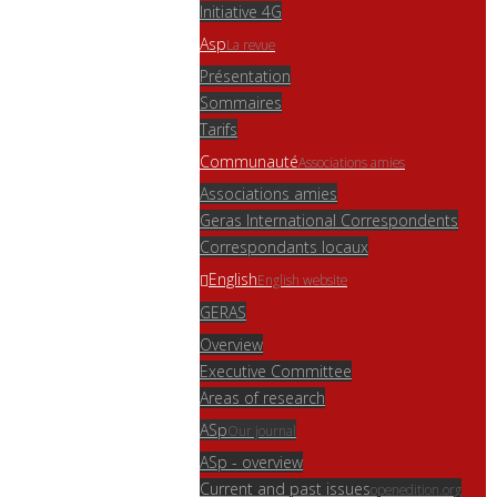
Initiative 4G
Asp
La revue
Présentation
Sommaires
Tarifs
Communauté
Associations amies
Associations amies
Geras International Correspondents
Correspondants locaux
English
English website
GERAS
Overview
Executive Committee
Areas of research
ASp
Our journal
ASp - overview
Current and past issues
openedition.org