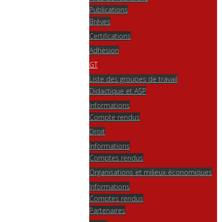
Publications
Brèves
Certifications
Adhésion
GT
Liste des groupes de travail
Didactique et ASP
Informations
Compte rendus
Droit
Informations
Comptes rendus
Organisations et milieux économiques
Informations
Comptes rendus
Partenaires