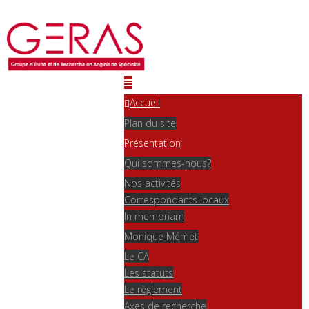
Accueil
Plan du site
Présentation
Qui sommes-nous?
Nos activités
Correspondants locaux
In memoriam
Monique Mémet
Le CA
Les statuts
Le règlement
Axes de recherche