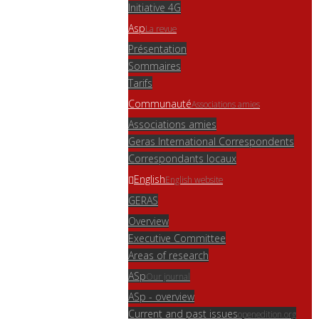
Initiative 4G
Asp
La revue
Présentation
Sommaires
Tarifs
Communauté
Associations amies
Associations amies
Geras International Correspondents
Correspondants locaux
English
English website
GERAS
Overview
Executive Committee
Areas of research
ASp
Our journal
ASp - overview
Current and past issues
openedition.org