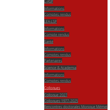
L-ASP
Informations
Comptes rendus
LEA-LSP
Informations
Compte rendus
Santé
Informations
Comptes rendus
Partenaires
Science & Academia
Informations
Comptes rendus
Colloques
Colloque 2027
Colloques 1977-2025
Rencontres doctorales Monique Mémet