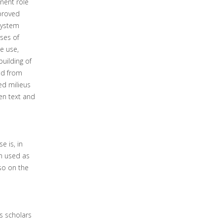
inent role
 proved
system
yses of
e use,
building of
ed from
ed milieus
een text and
 is, in
en used as
lso on the
s scholars