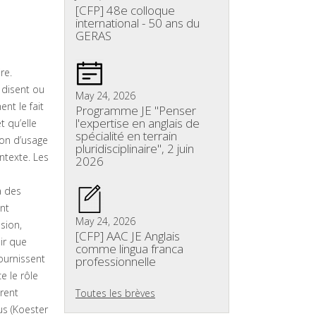
[CFP] 48e colloque
international - 50 ans du
GERAS
re.
 disent ou
May 24, 2026
nt le fait
Programme JE "Penser
l'expertise en anglais de
t qu’elle
spécialité en terrain
ion d’usage
pluridisciplinaire", 2 juin
ntexte. Les
2026
à des
ent
May 24, 2026
sion,
[CFP] AAC JE Anglais
ir que
comme lingua franca
fournissent
professionnelle
e le rôle
rent
Toutes les brèves
us (Koester