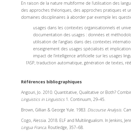
En raison de la nature multiforme de l’utilisation des langu
des approches théoriques, des approches pratiques et une
domaines disciplinaires à aborder par exemple les questio
usages dans les contextes organisationnels et univers
documentation des usages : données et méthodolo
utilisation de l’anglais dans des contextes internation
enseignement des usages spécialisés et implications
impact de l’intelligence artificielle sur les usages li
l’ASP, traduction automatique, génération de textes, réé
Références bibliographiques
Angouri, Jo. 2010. Quantitative, Qualitative or Both? Combinin
Linguistics
in Linguistics
1. Continuum, 29–45.
Brown, Gillian & George Yule. 1983.
Discourse Analysis
. Cam
Cogo, Alessia. 2018. ELF and Multilingualism. In Jenkins, Jenn
Lingua Franca.
Routledge, 357–68.