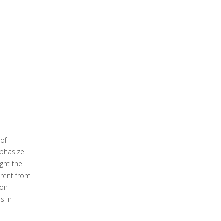
 of
mphasize
ght the
erent from
 on
s in