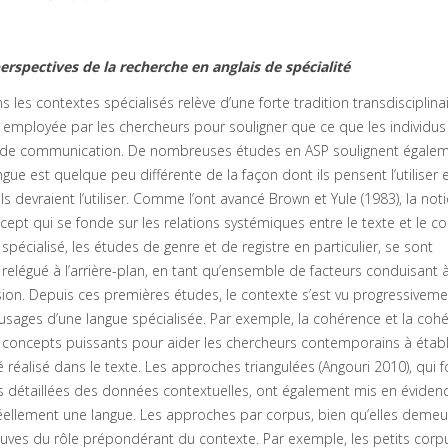
erspectives de la recherche en anglais de spécialité
s les contextes spécialisés relève d’une forte tradition transdisciplinai
t employée par les chercheurs pour souligner que ce que les individus
ons de communication. De nombreuses études en ASP soulignent égaleme
gue est quelque peu différente de la façon dont ils pensent l’utiliser e
ls devraient l’utiliser. Comme l’ont avancé Brown et Yule (1983), la not
cept qui se fonde sur les relations systémiques entre le texte et le co
pécialisé, les études de genre et de registre en particulier, se sont
 relégué à l’arrière-plan, en tant qu’ensemble de facteurs conduisant 
ssion. Depuis ces premières études, le contexte s’est vu progressivem
 usages d’une langue spécialisée. Par exemple, la cohérence et la cohé
es concepts puissants pour aider les chercheurs contemporains à établ
é réalisé dans le texte. Les approches triangulées (Angouri 2010), qui 
s détaillées des données contextuelles, ont également mis en évidenc
réellement une langue. Les approches par corpus, bien qu’elles demeu
euves du rôle prépondérant du contexte. Par exemple, les petits corp