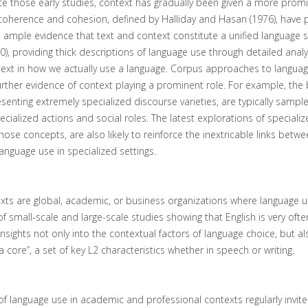
ince those early studies, context has gradually been given a more prom
 coherence and cohesion, defined by Halliday and Hasan (1976), have
ample evidence that text and context constitute a unified language 
0), providing thick descriptions of language use through detailed anal
ntext in how we actually use a language. Corpus approaches to languag
urther evidence of context playing a prominent role. For example, the 
enting extremely specialized discourse varieties, are typically sampl
alized actions and social roles. The latest explorations of specializ
ose concepts, are also likely to reinforce the inextricable links betw
 language use in specialized settings.
s are global, academic, or business organizations where language use
f small-scale and large-scale studies showing that English is very oft
nsights not only into the contextual factors of language choice, but a
ca core”, a set of key L2 characteristics whether in speech or writing.
of language use in academic and professional contexts regularly invite