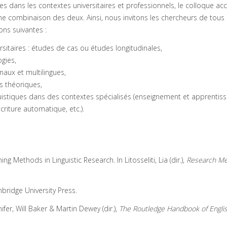
es dans les contextes universitaires et professionnels, le colloque acc
 combinaison des deux. Ainsi, nous invitons les chercheurs de tous 
ns suivantes :
itaires : études de cas ou études longitudinales,
gies,
aux et multilingues,
 théoriques,
nguistiques dans des contextes spécialisés (enseignement et apprentis
criture automatique, etc.).
g Methods in Linguistic Research. In Litosseliti, Lia (dir.),
Research Me
bridge University Press.
ifer, Will Baker & Martin Dewey (dir.),
The Routledge Handbook of Englis