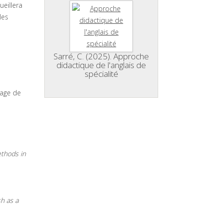
ueillera
les
Sarré, C. (2025). Approche
didactique de l'anglais de
spécialité
sage de
thods in
h as a