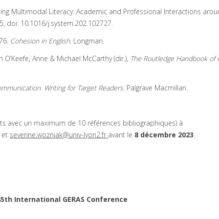
g Multimodal Literacy: Academic and Professional Interactions aro
, doi: 10.1016/j.system.202.102727.
976.
Cohesion in English
. Longman.
n O’Keefe, Anne & Michael McCarthy (dir.),
The Routledge Handbook of 
 Communication.
Writing for Target Readers.
Palgrave Macmillan.
ts avec un maximum de 10 références bibliographiques) à
et
severine.wozniak@univ-lyon2.fr
avant le
8 décembre 2023
.
 45th International GERAS Conference