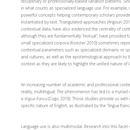
disciplinary or professionally-based variation patterns. S
in what counts as specialized language use. For example,
powerful concepts helping contemporary scholars provide 
instantiated by text. Triangulated approaches (Angouri 201
contextual data, have also evidenced the centrality of co
although they are fundamentally “textual”, have provided f
small specialized corpora (Koester 2010) sometimes repres
contextual parameters such as specialized domains or speci
and cultures, as well as the epistemological approach to th
context as they are likely to highlight the unified nature of
An increasing number of academic and professional context
reality, multilingual. The phenomenon has led to a myriad o
a
lingua franca
(Cogo 2018). Those studies provide us with i
specific nature of English, as illustrated by the “lingua fran
Language use is also multimodal. Research into this facet 