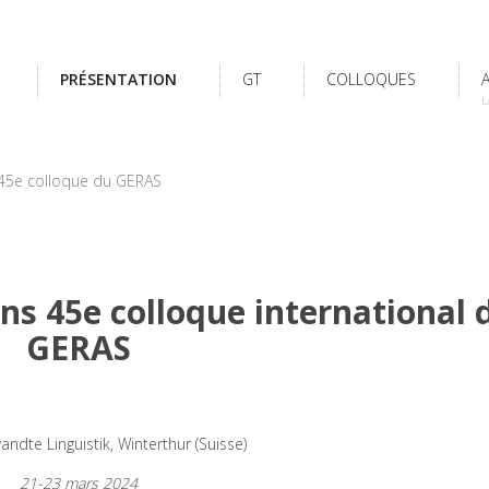
PRÉSENTATION
GT
COLLOQUES
L
 45e colloque du GERAS
s 45e colloque international 
GERAS
dte Linguistik, Winterthur (Suisse)
21
-23 mars 2024