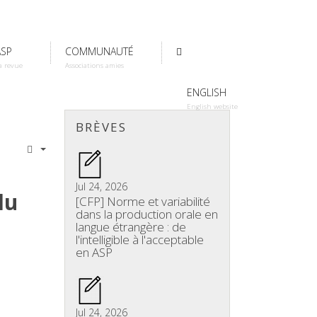
ASP
COMMUNAUTÉ
a revue
Associations amies
ENGLISH
English website
BRÈVES
Jul 24, 2026
du
[CFP] Norme et variabilité
dans la production orale en
langue étrangère : de
l'intelligible à l'acceptable
en ASP
Jul 24, 2026