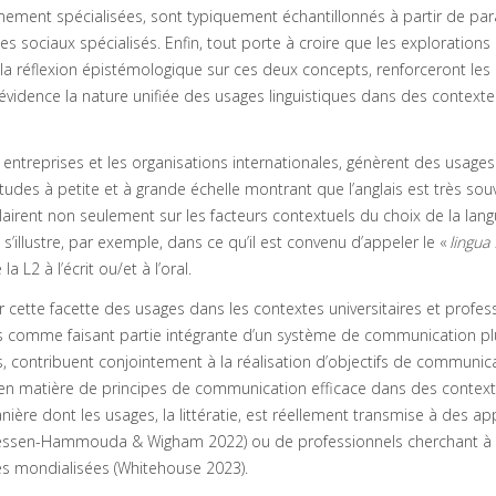
êmement spécialisées, sont typiquement échantillonnés à partir de pa
 sociaux spécialisés. Enfin, tout porte à croire que les explorations 
 la réflexion épistémologique sur ces deux concepts, renforceront les 
n évidence la nature unifiée des usages linguistiques dans des contexte
s entreprises et les organisations internationales, génèrent des usages
des à petite et à grande échelle montrant que l’anglais est très souv
airent non seulement sur les facteurs contextuels du choix de la lang
e s’illustre, par exemple, dans ce qu’il est convenu d’appeler le «
lingua 
L2 à l’écrit ou/et à l’oral.
cette facette des usages dans les contextes universitaires et profes
ges comme faisant partie intégrante d’un système de communication pl
tes, contribuent conjointement à la réalisation d’objectifs de communic
en matière de principes de communication efficace dans des contex
nière dont les usages, la littératie, est réellement transmise à des a
té (Dressen-Hammouda & Wigham 2022) ou de professionnels cherchant à
s mondialisées (Whitehouse 2023).