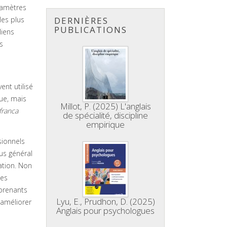
ramètres
les plus
DERNIÈRES
PUBLICATIONS
liens
s
ent utilisé
ue, mais
Millot, P. (2025) L'anglais
franca
de spécialité, discipline
empirique
sionnels
us général
ation. Non
tes
pprenants
Lyu, E., Prudhon, D. (2025)
 améliorer
Anglais pour psychologues