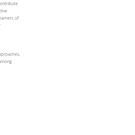
contribute
tive
learners of
r
approaches,
, among