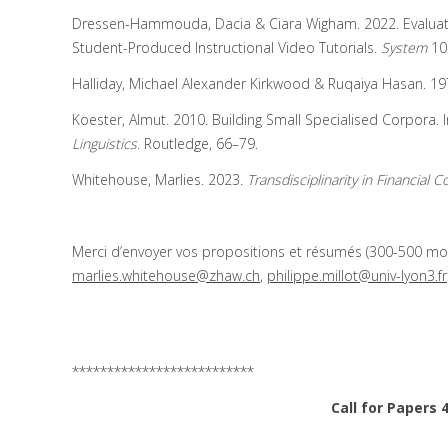
Dressen-Hammouda, Dacia & Ciara Wigham. 2022. Evaluatin
Student-Produced Instructional Video Tutorials.
System
105
Halliday, Michael Alexander Kirkwood & Ruqaiya Hasan. 1
Koester, Almut. 2010. Building Small Specialised Corpora. I
Linguistics
. Routledge, 66–79.
Whitehouse, Marlies. 2023.
Transdisciplinarity in Financial
Merci d’envoyer vos propositions et résumés (300-500 mo
marlies.whitehouse@zhaw.ch
,
philippe.millot@univ-lyon3.fr
**************************
Call for Papers