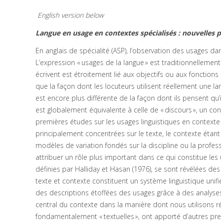
English version below
Langue en usage en contextes spécialisés : nouvelles p
En anglais de spécialité (ASP), l’observation des usages dan
L’expression « usages de la langue » est traditionnellemen
écrivent est étroitement lié aux objectifs ou aux foncti
que la façon dont les locuteurs utilisent réellement une lan
est encore plus différente de la façon dont ils pensent qu’i
est globalement équivalente à celle de « discours », un con
premières études sur les usages linguistiques en contexte s
principalement concentrées sur le texte, le contexte étant
modèles de variation fondés sur la discipline ou la profe
attribuer un rôle plus important dans ce qui constitue les
définies par Halliday et Hasan (1976), se sont révélées d
texte et contexte constituent un système linguistique unifi
des descriptions étoffées des usages grâce à des analyse
central du contexte dans la manière dont nous utilisons 
fondamentalement « textuelles », ont apporté d’autres pr