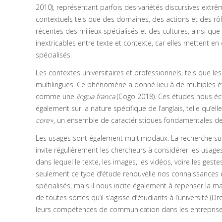
2010), représentant parfois des variétés discursives extr
contextuels tels que des domaines, des actions et des rôles
récentes des milieux spécialisés et des cultures, ainsi que
inextricables entre texte et contexte, car elles mettent e
spécialisés.
Les contextes universitaires et professionnels, tels que le
multilingues. Ce phénomène a donné lieu à de multiples étu
comme une
lingua franca
(Cogo 2018). Ces études nous écl
également sur la nature spécifique de l’anglais, telle qu’ell
core
», un ensemble de caractéristiques fondamentales de la 
Les usages sont également multimodaux. La recherche sur 
invite régulièrement les chercheurs à considérer les usa
dans lequel le texte, les images, les vidéos, voire les ges
seulement ce type d’étude renouvelle nos connaissances 
spécialisés, mais il nous incite également à repenser la ma
de toutes sortes qu’il s’agisse d’étudiants à l’universi
leurs compétences de communication dans les entreprise