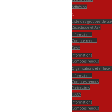
Adhésion
GT
Liste des groupes de trav
Didactique et ASP
Informations
Compte rendus
Droit
Informations
Comptes rendus
Organisations et milieu
Informations
Comptes rendus
Partenaires
L-ASP
Informations
Comptes rendus