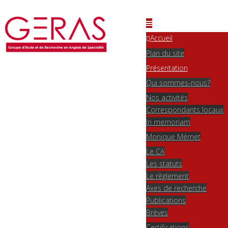
Accueil
Plan du site
Présentation
Qui sommes-nous?
Nos activités
Correspondants locaux
In memoriam
Monique Mémet
Le CA
Les statuts
Le règlement
Axes de recherche
Publications
Brèves
Certifications