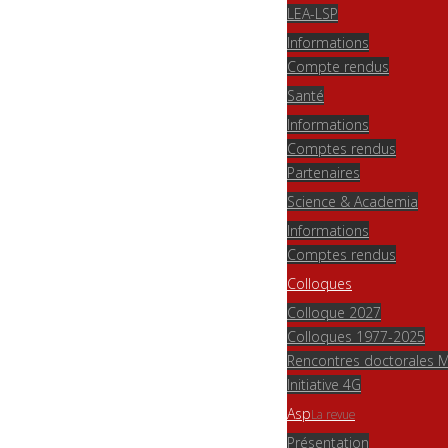
LEA-LSP
Informations
Compte rendus
Santé
Informations
Comptes rendus
Partenaires
Science & Academia
Informations
Comptes rendus
Colloques
Colloque 2027
Colloques 1977-2025
Rencontres doctorales
Initiative 4G
Asp
La revue
Présentation