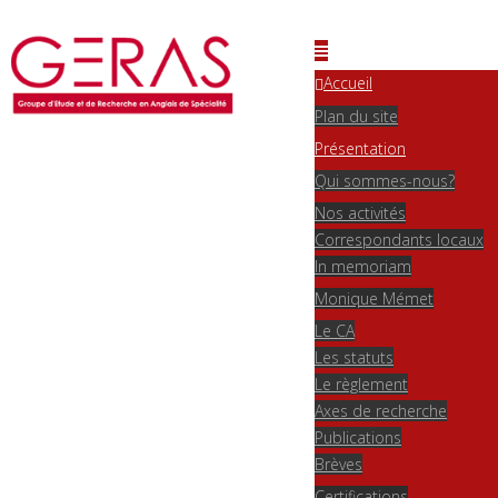
Accueil
Plan du site
Présentation
Qui sommes-nous?
Nos activités
Correspondants locaux
In memoriam
Monique Mémet
Le CA
Les statuts
Le règlement
Axes de recherche
Publications
Brèves
Certifications