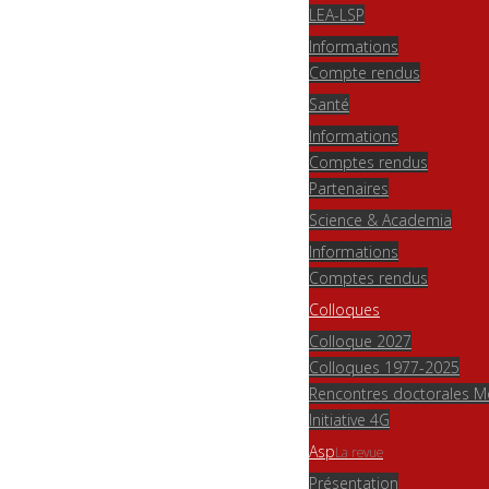
LEA-LSP
Informations
Compte rendus
Santé
Informations
Comptes rendus
Partenaires
Science & Academia
Informations
Comptes rendus
Colloques
Colloque 2027
Colloques 1977-2025
Rencontres doctorales 
Initiative 4G
Asp
La revue
Présentation