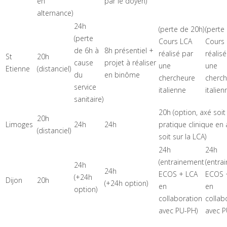
en
par le doyen)
alternance)
24h
(perte de 20h)
(perte
(perte
Cours LCA
Cours
de 6h à
8h présentiel +
réalisé par
réalis
St
20h
cause
projet à réaliser
une
une
Etienne
(distanciel)
du
en binôme
chercheure
cherc
service
italienne
italien
sanitaire)
20h (option, axé soit 
20h
Limoges
24h
24h
pratique clinique en 
(distanciel)
soit sur la LCA)
24h
24h
(entrainement
(entra
24h
24h
ECOS + LCA
ECOS 
(+24h
Dijon
20h
(+24h option)
en
en
option)
collaboration
collab
avec PU-PH)
avec P