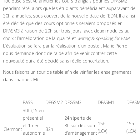
Toulouse s’est vu annuler les cours d’anglais pour les DFASM2
pendant l’été, alors que les étudiants bénéficiaient auparavant de
30h annuelles, sous couvert de la nouvelle date de l’EDN. Il a ainsi
été décidé que des cours optionnels seraient proposés en
DFASM3 à raison de 20h sur trois jours, avec deux modules au
choix : l’amélioration de la qualité et
writing & speaking for EMP
.
L’évaluation se fera par la réalisation d’un poster. Marie Pierre
nous demande donc de l’aide afin de venir contrer cette
nouveauté qui a été décidé sans réelle concertation.
Nous faisons un tour de table afin de vérifier les enseignements
dans chaque UFR :
PASS
DFGSM2
DFGSM3
DFASM1
DFAS
30h (15 en
présentiel
24h (perte de
15h
15h
et 15 en
8h sur décision
Clermont
32h
(LCA)
(LCA)
autonomie
d’aménagement