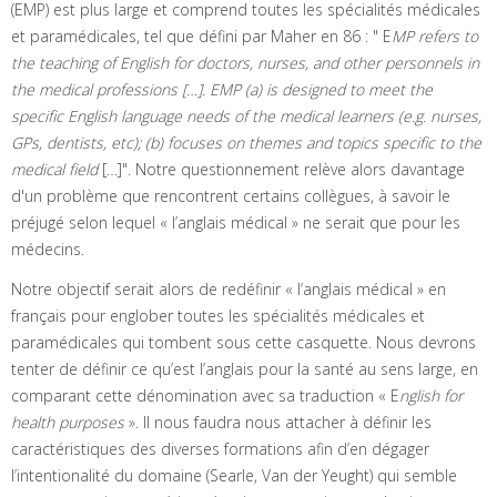
(EMP) est plus large et comprend toutes les spécialités médicales
et paramédicales, tel que défini par Maher en 86 : " E
MP refers to
the teaching of English for doctors, nurses, and other personnels in
the medical professions […]. EMP (a) is designed to meet the
specific English language needs of the medical learners (e.g. nurses,
GPs, dentists, etc); (b) focuses on themes and topics specific to the
medical field
[…]". Notre questionnement relève alors davantage
d'un problème que rencontrent certains collègues, à savoir le
préjugé selon lequel « l’anglais médical » ne serait que pour les
médecins.
Notre objectif serait alors de redéfinir « l’anglais médical » en
français pour englober toutes les spécialités médicales et
paramédicales qui tombent sous cette casquette. Nous devrons
tenter de définir ce qu’est l’anglais pour la santé au sens large, en
comparant cette dénomination avec sa traduction « E
nglish for
health purposes
». Il nous faudra nous attacher à définir les
caractéristiques des diverses formations afin d’en dégager
l’intentionalité du domaine (Searle, Van der Yeught) qui semble