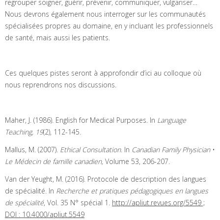
regrouper soigner, guérir, prévenir, communiquer, vulgariser…
Nous devrons également nous interroger sur les communautés
spécialisées propres au domaine, en y incluant les professionnels
de santé, mais aussi les patients.
Ces quelques pistes seront à approfondir d’ici au colloque où
nous reprendrons nos discussions.
Maher, J. (1986). English for Medical Purposes. In
Language
Teaching,
19
(2), 112-145.
Mallus, M. (2007).
Ethical Consultation
. In
Canadian Family Physician
•
Le Médecin de famille canadien,
Volume 53, 206-207.
Van der Yeught, M. (2016). Protocole de description des langues
de spécialité. In
Recherche et pratiques pédagogiques en langues
de spécialité
, Vol. 35 N° spécial 1.
http://apliut.revues.org/5549 ;
DOI : 10.4000/apliut.5549