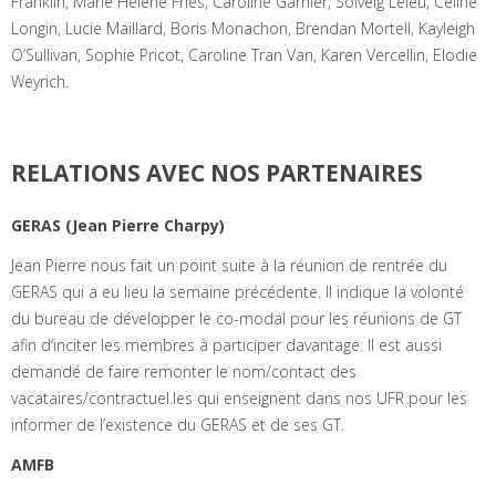
Franklin, Marie Hélène Fries, Caroline Garnier, Solveig Leleu, Celine
Longin, Lucie Maillard, Boris Monachon, Brendan Mortell, Kayleigh
O’Sullivan, Sophie Pricot, Caroline Tran Van, Karen Vercellin, Elodie
Weyrich.
RELATIONS AVEC NOS PARTENAIRES
GERAS (Jean Pierre Charpy)
Jean Pierre nous fait un point suite à la réunion de rentrée du
GERAS qui a eu lieu la semaine précédente. Il indique la volonté
du bureau de développer le co-modal pour les réunions de GT
afin d’inciter les membres à participer davantage. Il est aussi
demandé de faire remonter le nom/contact des
vacataires/contractuel.les qui enseignent dans nos UFR pour les
informer de l’existence du GERAS et de ses GT.
AMFB