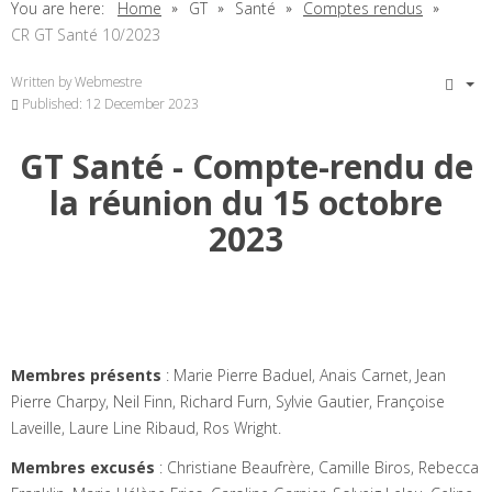
You are here:
Home
GT
Santé
Comptes rendus
CR GT Santé 10/2023
Written by
Webmestre
Published: 12 December 2023
GT Santé - Compte-rendu de
la réunion du 15 octobre
2023
Membres présents
: Marie Pierre Baduel, Anais Carnet, Jean
Pierre Charpy, Neil Finn, Richard Furn, Sylvie Gautier, Françoise
Laveille, Laure Line Ribaud, Ros Wright.
Membres excusés
: Christiane Beaufrère, Camille Biros, Rebecca