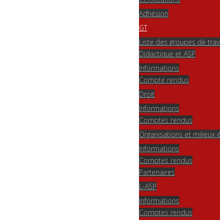
Adhésion
GT
Liste des groupes de trav
Didactique et ASP
Informations
Compte rendus
Droit
Informations
Comptes rendus
Organisations et milieu
Informations
Comptes rendus
Partenaires
L-ASP
Informations
Comptes rendus