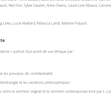
aure, Neil Finn, Sylvie Gautier, Anita Owens, Laure-Line Ribaud, Carolin
g Leleu, Lucie Maillard, Rebecca Landi, Martine Fisbach.
ate
rne » surtout d’un point de vue éthique par :
t les principes de confidentialité.
 Déontologie et les variations philosophiques.
s entre le serment originel et le serment contemporain écrit par L. Las