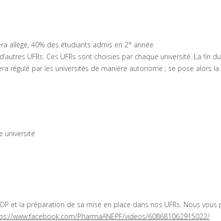
sera allégé, 40% des étudiants admis en 2° année
autres UFRs. Ces UFRs sont choisies par chaque université. La fin 
a régulé par les universités de manière autonome ; se pose alors la
e université
3
MMOP et la préparation de sa mise en place dans nos UFRs. Nous vou
tps://www.facebook.com/PharmaANEPF/videos/608681062915022/