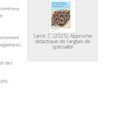
e nombreux
nt
Sarré, C. (2025). Approche
nsentement
didactique de l'anglais de
égalitaires,
spécialité
oût des
tils :