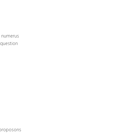
du numerus
 question
s proposons