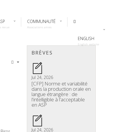
ASP
COMMUNAUTÉ
a revue
Associations amies
ENGLISH
English website
BRÈVES
Jul 24, 2026
[CFP] Norme et variabilité
dans la production orale en
langue étrangère : de
l'intelligible à l'acceptable
en ASP
Jul 24, 2026
 Biros,