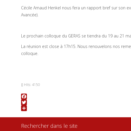
Cécile Arnaud Henkel nous fera un rapport bref sur son e
Avancée).
Le prochain colloque du GERAS se tiendra du 19 au 21 ma
La réunion est close à 17h15. Nous renouvelons nos reme
colloque.
Hits: 4150
Facebook
Twitter
Share
Rechercher dans le site