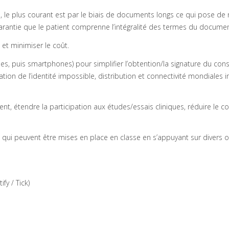
s, le plus courant est par le biais de documents longs ce qui pose d
antie que le patient comprenne l’intégralité des termes du docume
 et minimiser le coût.
ues, puis smartphones) pour simplifier l’obtention/la signature du co
ion de l’identité impossible, distribution et connectivité mondiales in
ent, étendre la participation aux études/essais cliniques, réduire le c
 qui peuvent être mises en place en classe en s’appuyant sur divers ou
fy / Tick)