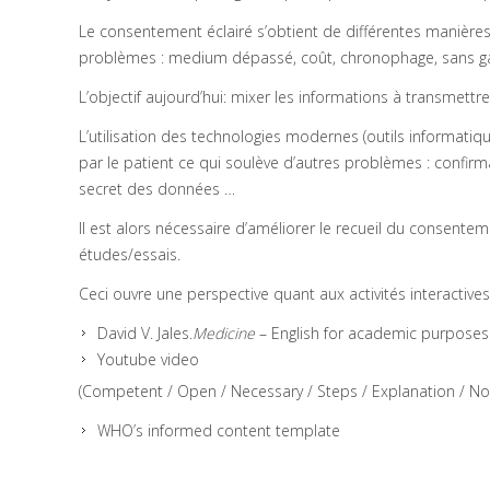
Le consentement éclairé s’obtient de différentes manière
problèmes : medium dépassé, coût, chronophage, sans gar
L’objectif aujourd’hui: mixer les informations à transmettre
L’utilisation des technologies modernes (outils informatiq
par le patient ce qui soulève d’autres problèmes : confirmat
secret des données …
Il est alors nécessaire d’améliorer le recueil du consentem
études/essais.
Ceci ouvre une perspective quant aux activités interactives
David V. Jales.
Medicine
– English for academic purposes
Youtube video
(Competent / Open / Necessary / Steps / Explanation / Noti
WHO’s informed content template