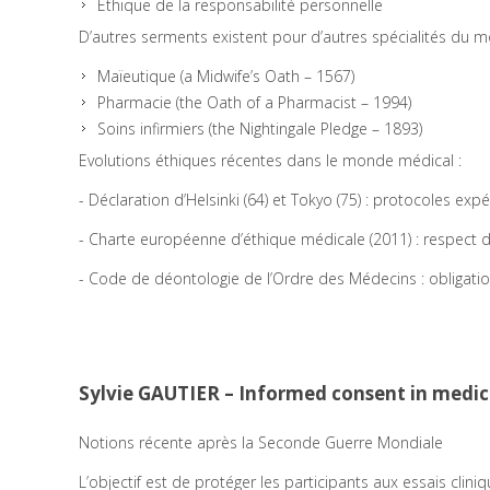
Ethique de la responsabilité personnelle
D’autres serments existent pour d’autres spécialités du 
Maïeutique (a Midwife’s Oath – 1567)
Pharmacie (the Oath of a Pharmacist – 1994)
Soins infirmiers (the Nightingale Pledge – 1893)
Evolutions éthiques récentes dans le monde médical :
- Déclaration d’Helsinki (64) et Tokyo (75) : protocoles e
- Charte européenne d’éthique médicale (2011) : respect du p
- Code de déontologie de l’Ordre des Médecins : obligatio
Sylvie GAUTIER – Informed consent in medic
Notions récente après la Seconde Guerre Mondiale
L’objectif est de protéger les participants aux essais cliniq