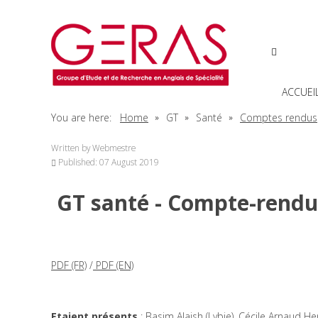
ACCUEI
You are here:
Home
GT
Santé
Comptes rendus
Written by
Webmestre
Published: 07 August 2019
GT santé - Compte-rendu 
PDF (FR)
/
PDF (EN)
Etaient présents
: Basim Alaish (Lybie), Cécile Arnaud He