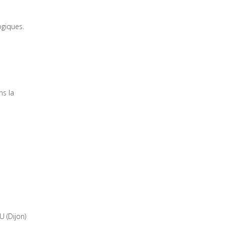
ogiques.
ns la
 (Dijon)