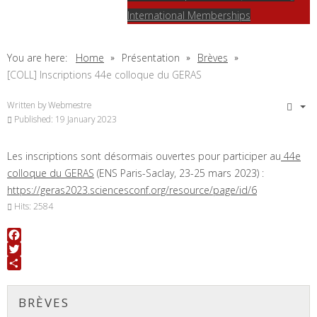
International Memberships
You are here:
Home
Présentation
Brèves
[COLL] Inscriptions 44e colloque du GERAS
Written by
Webmestre
Published: 19 January 2023
Les inscriptions sont désormais ouvertes pour participer au
44e
colloque du GERAS
(ENS Paris-Saclay, 23-25 mars 2023) :
https://geras2023.sciencesconf.org/resource/page/id/6
Hits: 2584
Facebook
Twitter
Share
BRÈVES