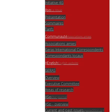
Initiative 4G
Asp
La revue
Présentation
Sommaires
Tarifs
Communauté
Associations amies
Associations amies
Geras International Correspondents
Correspondants locaux
English
English website
GERAS
Overview
Executive Committee
Areas of research
ASp
Our journal
ASp - overview
Current and past issues
openedition.org