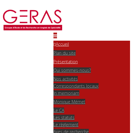
Accueil
Plan du site
Présentation
Qui sommes-nous?
Nos activités
Correspondants locaux
In memoriam
Monique Mémet
Le CA
Les statuts
Le règlement
Axes de recherche