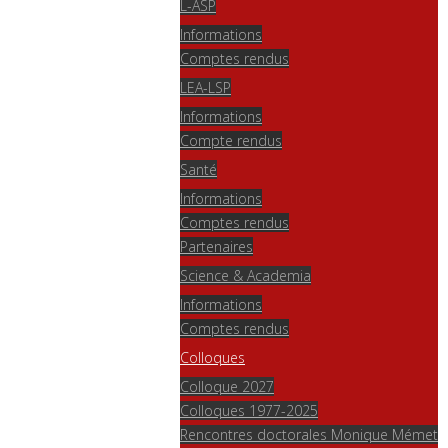
L-ASP
Informations
Comptes rendus
LEA-LSP
Informations
Compte rendus
Santé
Informations
Comptes rendus
Partenaires
Science & Academia
Informations
Comptes rendus
Colloques
Colloque 2027
Colloques 1977-2025
Rencontres doctorales Monique Mémet