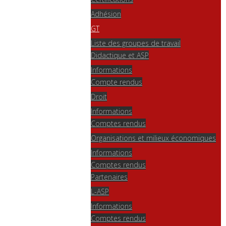
des résumés est disponible sur les sites du
CeRLA
et du
CEL
.
Adhésion
GT
Liste des groupes de travail
***
Didactique et ASP
Informations
8h30 - Accueil
Compte rendus
Droit
9h00
Conférence plénière :
Michel Van der Yeught
(Aix-
Informations
Marseille Université)
Comptes rendus
"Questionnements liminaires sur la notion d’« école
Organisations et milieux économiques
française de l’anglais de spécialité » : enjeux
Informations
Comptes rendus
épistémologiques et institutionnels"
Partenaires
L-ASP
10h00 - Pause
Informations
Comptes rendus
10h30 Mathilde Gaillard
(Université Paris Panthéon-