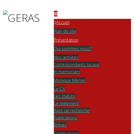
Accueil
Plan du site
Présentation
Qui sommes-nous?
You are here:
Home
Présentation
Brèves
Nos activités
JE Une école française d'anglais de spécialité? - 14 octobre 2022
Correspondants locaux
In memoriam
Written by
Webmestre
Published: 31 August 2022
Monique Mémet
Le CA
JE Une école française d'anglais de spécialité? - 14 octobre 2022
Les statuts
Le règlement
Une journée d'étude
intitulé
e
"Une école française d'anglais
Axes de recherche
de
spécialité ?"
se tiendra le 14
octobre 2022, à la
Publications
Maison
internationale
des langues et des cultures, 35 rue Raulin,
Brèves
69007 Lyon
. Veuillez trouverez le programme ci-dessous, le détail
Certifications