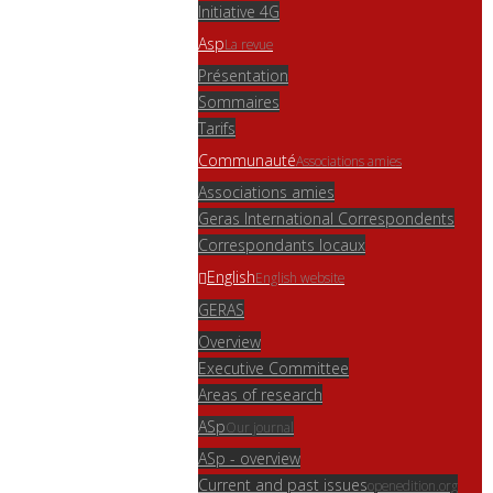
Initiative 4G
Asp
La revue
Présentation
Sommaires
Tarifs
Communauté
Associations amies
Associations amies
Geras International Correspondents
Correspondants locaux
English
English website
GERAS
Overview
Executive Committee
Areas of research
ASp
Our journal
ASp - overview
Current and past issues
openedition.org