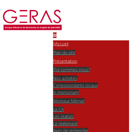
Accueil
Plan du site
Présentation
Qui sommes-nous?
Nos activités
Correspondants locaux
In memoriam
Monique Mémet
Le CA
Les statuts
Le règlement
Axes de recherche