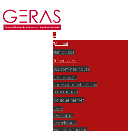
Accueil
Plan du site
Présentation
Qui sommes-nous?
Nos activités
Correspondants locaux
In memoriam
Monique Mémet
Le CA
Les statuts
Le règlement
Axes de recherche