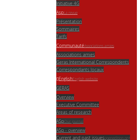
Initiative 4G
Asp
La revue
Présentation
Sommaires
Tarifs
Communauté
Associations amies
Associations amies
Geras International Correspondents
Correspondants locaux
English
English website
GERAS
Overview
Executive Committee
Areas of research
ASp
Our journal
ASp - overview
Current and past issues
openedition.org