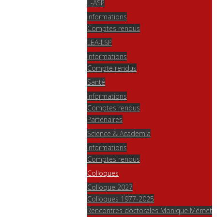
L-ASP
Informations
Comptes rendus
LEA-LSP
Informations
Compte rendus
Santé
Informations
Comptes rendus
Partenaires
Science & Academia
Informations
Comptes rendus
Colloques
Colloque 2027
Colloques 1977-2025
Rencontres doctorales Monique Mémet