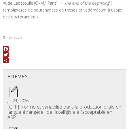
Aude Labetoulle (CNAM Paris) : « ‘
The end of the beginning
’ :
témoignages de soutenances de thèses et vadémécum à usage
des doctorant(e)s »
Hits: 3036
Facebook
Twitter
Share
BRÈVES
Jul 24, 2026
[CFP] Norme et variabilité dans la production orale en
langue étrangère : de l'intelligible à l'acceptable en
ASP