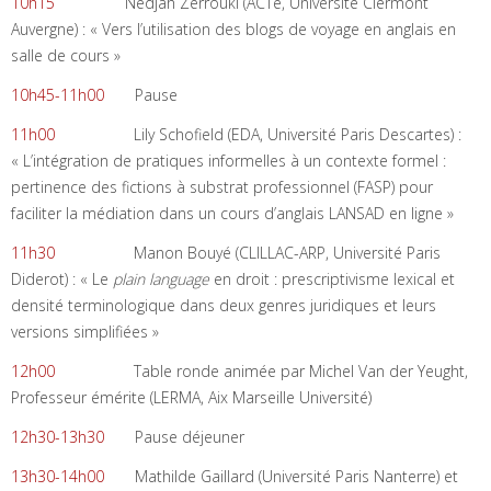
10h15
Nedjah Zerrouki (ACTé, Université Clermont
Auvergne) : « Vers l’utilisation des blogs de voyage en anglais en
salle de cours »
10h45-11h00
Pause
11h00
Lily Schofield (EDA, Université Paris Descartes) :
« L’intégration de pratiques informelles à un contexte formel :
pertinence des fictions à substrat professionnel (FASP) pour
faciliter la médiation dans un cours d’anglais LANSAD en ligne »
11h30
Manon Bouyé (CLILLAC-ARP, Université Paris
Diderot) : « Le
plain language
en droit : prescriptivisme lexical et
densité terminologique dans deux genres juridiques et leurs
versions simplifiées »
12h00
Table ronde animée par Michel Van der Yeught,
Professeur émérite (LERMA, Aix Marseille Université)
12h30-13h30
Pause déjeuner
13h30-14h00
Mathilde Gaillard (Université Paris Nanterre) et