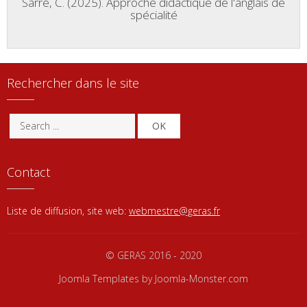
Sarré, C. (2025). Approche didactique de l'anglais de
spécialité
Rechercher dans le site
OK
Contact
Liste de diffusion, site web:
webmestre@geras.fr
© GERAS 2016 - 2020
Joomla Templates
by Joomla-Monster.com