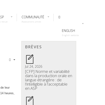
ASP
COMMUNAUTÉ
a revue
Associations amies
ENGLISH
English website
BRÈVES
Jul 24, 2026
[CFP] Norme et variabilité
dans la production orale en
langue étrangère : de
l'intelligible à l'acceptable
en ASP
 de leur
 14 heures,