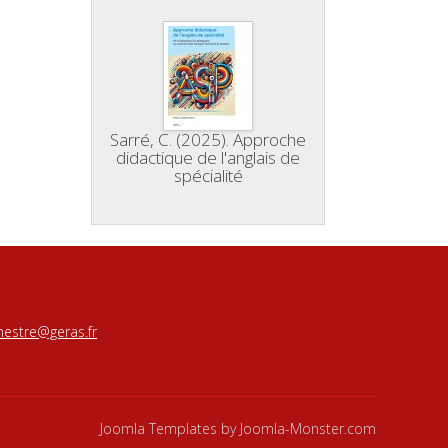
Sarré, C. (2025). Approche
didactique de l'anglais de
spécialité
estre@geras.fr
Joomla Templates
by Joomla-Monster.com