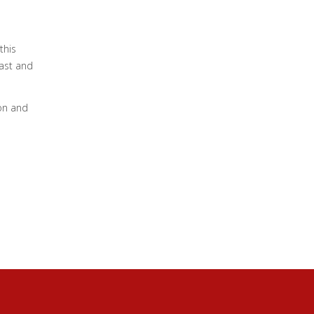
this
vast and
ion and