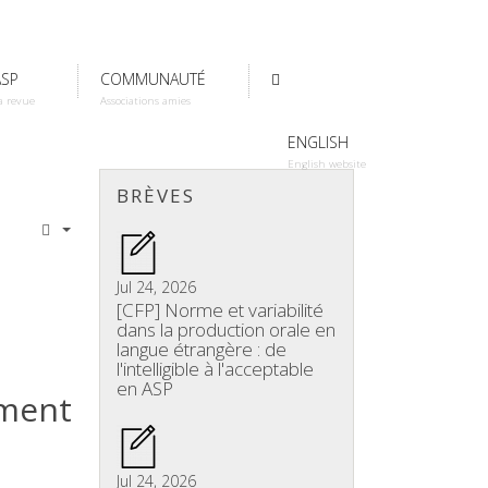
ASP
COMMUNAUTÉ
a revue
Associations amies
ENGLISH
English website
BRÈVES
Jul 24, 2026
[CFP] Norme et variabilité
dans la production orale en
langue étrangère : de
l'intelligible à l'acceptable
en ASP
ement
Jul 24, 2026