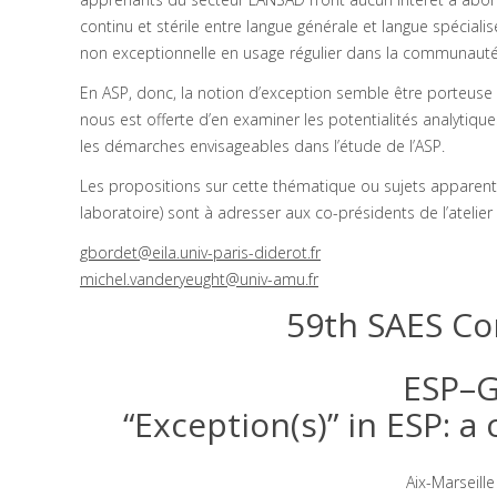
continu et stérile entre langue générale et langue spécialis
non exceptionnelle en usage régulier dans la communauté s
En ASP, donc, la notion d’exception semble être porteuse t
nous est offerte d’en examiner les potentialités analytiq
les démarches envisageables dans l’étude de l’ASP.
Les propositions sur cette thématique ou sujets apparentés
laboratoire) sont à adresser aux co-présidents de l’atelie
gbordet@eila.univ-paris-diderot.fr
michel.vanderyeught@univ-amu.fr
59th SAES Con
ESP–
“Exception(s)” in ESP: a
Aix-Marseille