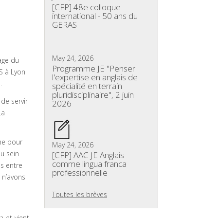
[CFP] 48e colloque
international - 50 ans du
GERAS
May 24, 2026
age du
Programme JE "Penser
AS à Lyon
l'expertise en anglais de
.
spécialité en terrain
pluridisciplinaire", 2 juin
de servir
2026
La
rme pour
May 24, 2026
au sein
[CFP] AAC JE Anglais
comme lingua franca
s entre
professionnelle
 n’avons
Toutes les brèves
a-et-vient