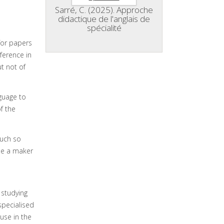
Sarré, C. (2025). Approche
didactique de l'anglais de
spécialité
 for papers
ference in
ut not of
nguage to
f the
much so
 be a maker
 studying
specialised
use in the