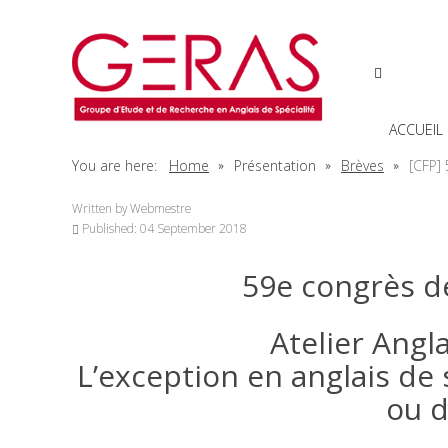
ACCUEIL
You are here:
Home
Présentation
Brèves
[CFP] 
Written by
Webmestre
Published: 04 September 2018
59e congrès de
Atelier Angl
L’exception en anglais de 
ou d