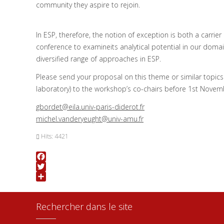
community they aspire to rejoin.
In ESP, therefore, the notion of exception is both a carrie
conference to examineits analytical potential in our domai
diversified range of approaches in ESP.
Please send your proposal on this theme or similar topics (
laboratory) to the workshop’s co-chairs before 1st Novem
gbordet@eila.univ-paris-diderot.fr
michel.vanderyeught@univ-amu.fr
Hits: 4421
Facebook
Twitter
Share
Rechercher dans le site