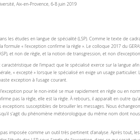
iversité, Aix-en-Provence, 6-8 juin 2019
ns les études en langue de spécialité (LSP). Comme le texte de cadr
 la formule « l’exception confirme la règle ». Le colloque 2017 du GER
SP), et non de règle, et la notion de transgression, et non d’exception
ractéristique de l’impact que le spécialisé exerce sur la langue afin 
érale, « excepté » lorsque le spécialisé en exige un usage particulier. 
aste exception à l’usage courant.
, l’exception pour le non-initié se mue rapidement en règle ou en no
nfirme pas la règle, elle est la règle. À rebours, il apparaît en outre qu’
es exceptions susceptibles de brouiller les messages. Nous échangeon
rsqu’il s’agit du phénomène météorologique du même nom dont nous
st pas imposée comme un outil très pertinent d’analyse. Après tout, les
 l’étude des LSP sous l’angle de l’exception, dans ce qui serait un v