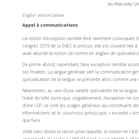
Aix-Marseille Un
English version below
Appel à communications
La notion d’exception semble être rarement convoquée da
congrès 2019 de la SAES le précise, elle est souvent liée à
avait abordé la notion de norme en anglais de spécialité (A
De prime abord, cependant, faire exception semble assez ca
ses finalités. La langue générale sert la communication gén
spécialisation de la langue se présente alors comme une v
Néanmoins, au sein d’une variété spécialisée de la langue
l’initié de telle sorte que, singulièrement, l’exception ne co
d’une LSP, ce sont les usages généraux qui constituent d
informaticiens et le
cloud
nous préoccupe, « excepté » lo
que faire.
Voilà sans doute la raison pour laquelle, la notion ne s’e
apprenants du secteur LANSAD n’ont aucun intérêt à aborder