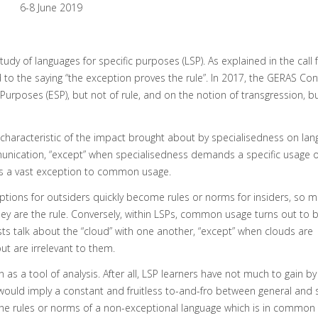
6-8 June 2019
study of languages for specific purposes (LSP). As explained in the call
d to the saying “the exception proves the rule”. In 2017, the GERAS Con
Purposes (ESP), but not of rule, and on the notion of transgression, b
her characteristic of the impact brought about by specialisedness on la
unication, “except” when specialisedness demands a specific usage o
 as a vast exception to common usage.
ceptions for outsiders quickly become rules or norms for insiders, so 
 they are the rule. Conversely, within LSPs, common usage turns out to
ists talk about the “cloud” with one another, “except” when clouds are
 are irrelevant to them.
 as a tool of analysis. After all, LSP learners have not much to gain by
uld imply a constant and fruitless to-and-fro between general and 
sp the rules or norms of a non-exceptional language which is in common 