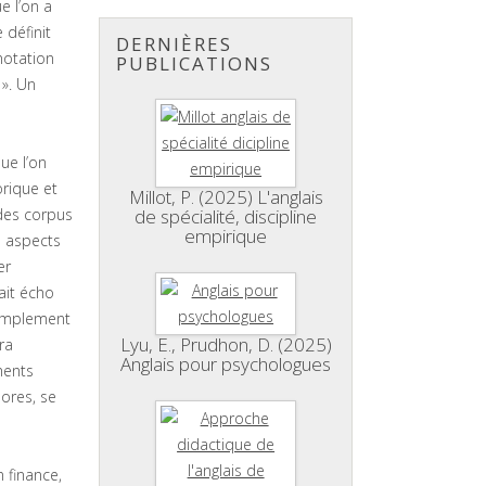
e l’on a
 définit
DERNIÈRES
notation
PUBLICATIONS
 ». Un
ue l’on
orique et
Millot, P. (2025) L'anglais
 des corpus
de spécialité, discipline
empirique
s aspects
er
ait écho
simplement
Lyu, E., Prudhon, D. (2025)
ra
Anglais pour psychologues
ments
hores, se
 finance,