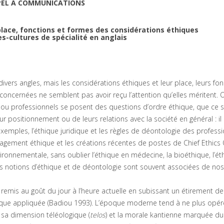
PEL À COMMUNICATIONS
place, fonctions et formes des considérations éthiques
s-cultures de spécialité en anglais
vers angles, mais les considérations éthiques et leur place, leurs fon
oncernées ne semblent pas avoir reçu l’attention qu’elles méritent. 
 ou professionnels se posent des questions d’ordre éthique, que ce s
ur positionnement ou de leurs relations avec la société en général : il 
d’exemples, l’éthique juridique et les règles de déontologie des profess
management éthique et les créations récentes de postes de Chief Ethics 
environnementale, sans oublier l’éthique en médecine, la bioéthique, l’é
 les notions d’éthique et de déontologie sont souvent associées de nos
 remis au goût du jour à l’heure actuelle en subissant un étirement d
thique appliquée (Badiou 1993). L’époque moderne tend à ne plus opér
r sa dimension téléologique (
telos
) et la morale kantienne marquée d