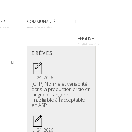
ASP
COMMUNAUTÉ
a revue
Associations amies
ENGLISH
English website
BRÈVES
Jul 24, 2026
[CFP] Norme et variabilité
dans la production orale en
langue étrangère : de
l'intelligible à l'acceptable
en ASP
Jul 24, 2026