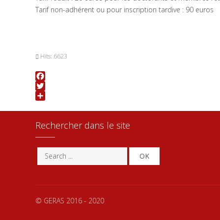
Tarif non-adhérent ou pour inscription tardive : 90 euros
Hits: 6623
Facebook
Twitter
Share
Rechercher dans le site
OK
© GERAS 2016 - 2020