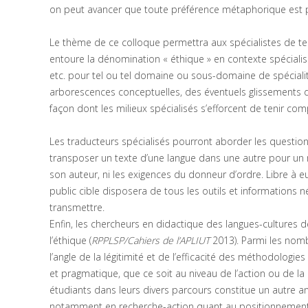
on peut avancer que toute préférence métaphorique est p
Le thème de ce colloque permettra aux spécialistes de ter
entoure la dénomination « éthique » en contexte spéciali
etc. pour tel ou tel domaine ou sous-domaine de spécialité,
arborescences conceptuelles, des éventuels glissements d
façon dont les milieux spécialisés s’efforcent de tenir co
Les traducteurs spécialisés pourront aborder les questio
transposer un texte d’une langue dans une autre pour un
son auteur, ni les exigences du donneur d’ordre. Libre à eu
public cible disposera de tous les outils et informations 
transmettre.
Enfin, les chercheurs en didactique des langues-cultures de
l’éthique (
RPPLSP/Cahiers de l’APLIUT
2013). Parmi les nombr
l’angle de la légitimité et de l’efficacité des méthodolog
et pragmatique, que ce soit au niveau de l’action ou de la
étudiants dans leurs divers parcours constitue un autre an
notamment en recherche-action quant au positionnement du