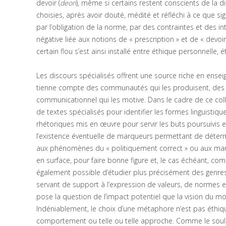
devoir (
deon
), même si certains restent conscients de la di
choisies, après avoir douté, médité et réfléchi à ce que sign
par l’obligation de la norme, par des contraintes et des i
négative liée aux notions de « prescription » et de « devoi
certain flou s’est ainsi installé entre éthique personnelle, 
Les discours spécialisés offrent une source riche en ense
tienne compte des communautés qui les produisent, des con
communicationnel qui les motive. Dans le cadre de ce col
de textes spécialisés pour identifier les formes linguisti
rhétoriques mis en œuvre pour servir les buts poursuivis e
l’existence éventuelle de marqueurs permettant de détermi
aux phénomènes du « politiquement correct » ou aux man
en surface, pour faire bonne figure et, le cas échéant, comm
également possible d’étudier plus précisément des genres
servant de support à l’expression de valeurs, de normes et
pose la question de l’impact potentiel que la vision du mon
Indéniablement, le choix d’une métaphore n’est pas éthiqu
comportement ou telle ou telle approche. Comme le souli