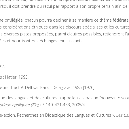
rsqu’il doit prendre du recul par rapport à son propre terrain afin de
he privilégiée, chacun pourra décliner à sa manière ce thème fédérate
des considérations éthiques dans les discours spécialisés et les culture
 diverses pistes proposées, parmi d’autres possibles, retiendront l’a
ées et nourriront des échanges enrichissants.
994.
is : Hatier, 1993.
. Trad. V. Delbos. Paris : Delagrave. 1985 [1976].
que des langues et des cultures n'appellent-ils pas un "nouveau discou
stique appliquée (Ela)
, n° 140, 421-433, 2005/4.
e-action. Recherches en Didactique des Langues et Cultures »,
Les Ca