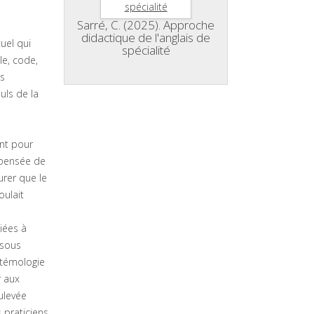
Sarré, C. (2025). Approche
didactique de l'anglais de
uel qui
spécialité
le, code,
es
uls de la
ent pour
 pensée de
urer que le
oulait
iées à
 sous
istémologie
r aux
ulevée
 praticiens