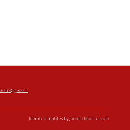
estre@geras.fr
Joomla Templates
by Joomla-Monster.com