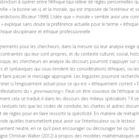
stinction à opérer entre l’éthique (qui relève de règles personnelles qu
ifie « la bonne vie »), et la morale, qui est imposée de l’extérieur et se
nterdictions (Ricœur 1999). L’idée que « morale » semble avoir une con
r » explique sans doute la préférence actuelle pour le terme « éthique
éthique disciplinaire et éthique professionnelle.
ignements pour les chercheurs, dans la mesure où leur analyse exige q
traintes qui leur sont propres, et du contexte culturel, social, hist
loque, les chercheurs en analyse du discours pourront s’appuyer sur
ques et syntaxiques qui sous-tendent les considérations éthiques, ou le
t faire passer le message approprié. Les linguistes pourront recherch
ner si l’engouement actuel pour ce qui est « éthiquement correct » f
ifestations du «
greenwashing
». Peut-on être soucieux de l’éthique 
ent cela se traduit-il dans les discours des milieux spécialisés ? Il se
 textuels tels que les codes de conduite, les chartes et autres docu
 de règles pour en faire ressortir la spécificité. En matière de métap
de qu’elles transmettent peut avoir sur l’interlocuteur ou le lecteur.
ement neutre, en ce qu’il peut encourager ou décourager tel ou tel
gne Christian Walter (2012) à propos des modèles mathématiques en