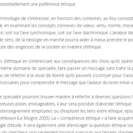
otentiellement une préférence éthique.
minologie de s’intéresser, en fonction des contextes, au flou concept
sé, en examinant les concepts connexes de valeur, vertu, norme, mora
 soit sur l’axe synchronique, soit sur l’axe diachronique. L’analyse d
e sens, de la néologie en marche pourra aider à mieux prendre le po
mpte des exigences de la société en matière d’éthique.
ns d’éthique en s’intéressant aux conséquences des choix qu’ils opèr
 même domaine de spécialité, faire passer un message sans trahir la
x de réfléchir à la dose de liberté qu’ils peuvent s’octroyer pour s’ass
nécessaires pour comprendre le message que l’auteur du texte initial v
 spécialité pourront trouver matière à réfléchir à diverses questions l
euses pistes envisageables, il leur sera possible d’aborder l’éthique
ies d’enseignement employées ou d’explorer les liens entre éthique, ép
 réflexion (Le Moigne 2005). La « compétence éthique » à faire acquéri
gle d’étude. Il sera également utile d’envisager la question éthique so
 chercheur, non seulement lorsqu’il a recours aux terrains d’autres