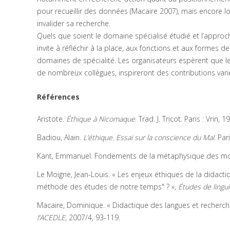
pour recueillir des données (Macaire 2007), mais encore lo
invalider sa recherche.
Quels que soient le domaine spécialisé étudié et l’approc
invite à réfléchir à la place, aux fonctions et aux formes 
domaines de spécialité. Les organisateurs espèrent que les
de nombreux collègues, inspireront des contributions vari
Références
Aristote.
Éthique à Nicomaque
. Trad. J. Tricot. Paris : Vrin, 1
Badiou, Alain.
L’éthique. Essai sur la conscience du Mal
. Par
Kant, Emmanuel. Fondements de la métaphysique des mœurs
Le Moigne, Jean-Louis. « Les enjeux éthiques de la didacti
méthode des études de notre temps" ? »,
Études de lingui
Macaire, Dominique. « Didactique des langues et recherch
l’ACEDLE
, 2007/4, 93-119.