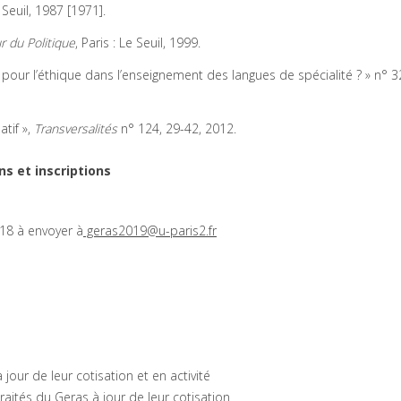
 Seuil, 1987 [1971].
r du Politique
, Paris : Le Seuil, 1999.
pour l’éthique dans l’enseignement des langues de spécialité ? » n° 32
tif »,
Transversalités
n° 124, 29-42, 2012.
s et inscriptions
18 à envoyer à
geras2019@u-paris2.fr
jour de leur cotisation et en activité
raités du Geras à jour de leur cotisation