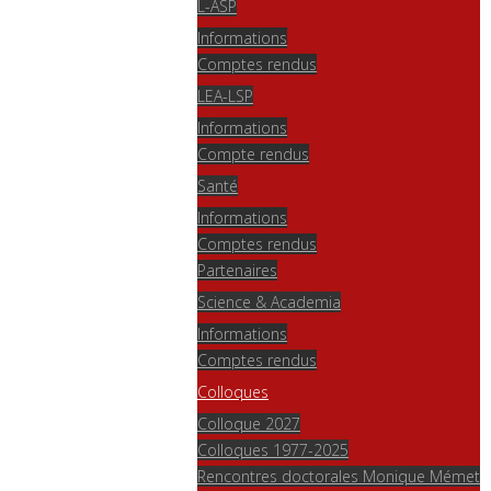
L-ASP
Informations
Comptes rendus
LEA-LSP
Informations
Compte rendus
Santé
Informations
Comptes rendus
Partenaires
Science & Academia
Informations
Comptes rendus
Colloques
Colloque 2027
Colloques 1977-2025
Rencontres doctorales Monique Mémet