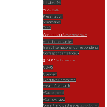
Initiative 4G
Asp
La revue
Présentation
Sommaires
Tarifs
Communauté
Associations amies
Associations amies
Geras International Correspondents
Correspondants locaux
English
English website
GERAS
Overview
Executive Committee
Areas of research
ASp
Our journal
ASp - overview
Current and past issues
openedition.org