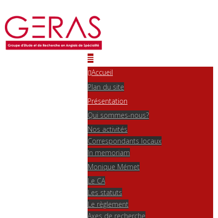
Accueil
Plan du site
Présentation
Qui sommes-nous?
Nos activités
Correspondants locaux
In memoriam
Monique Mémet
Le CA
Les statuts
Le règlement
Axes de recherche