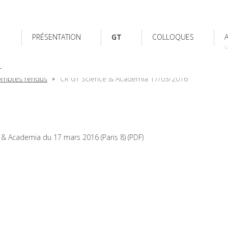
PRÉSENTATION
GT
COLLOQUES
L
L
mptes rendus
CR GT Science & Academia 17/03/2016
 & Academia du 17 mars 2016 (Paris 8) (PDF)