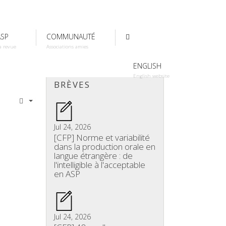
ASP
COMMUNAUTÉ
a revue
Associations amies
ENGLISH
English website
BRÈVES
Jul 24, 2026
[CFP] Norme et variabilité
dans la production orale en
langue étrangère : de
l'intelligible à l'acceptable
en ASP
Jul 24, 2026