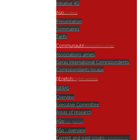
Initiative 4G
Asp
La revue
Présentation
Sommaires
Tarifs
Communauté
Associations amies
Associations amies
Geras International Correspondents
Correspondants locaux
English
English website
GERAS
Overview
Executive Committee
Areas of research
ASp
Our journal
ASp - overview
Current and past issues
openedition.org