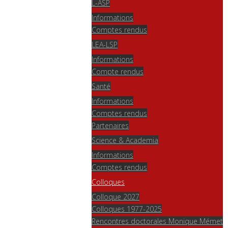
L-ASP
Informations
Comptes rendus
LEA-LSP
Informations
Compte rendus
Santé
Informations
Comptes rendus
Partenaires
Science & Academia
Informations
Comptes rendus
Colloques
Colloque 2027
Colloques 1977-2025
Rencontres doctorales Monique Mémet