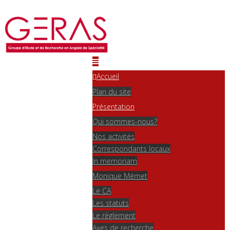
Accueil
Plan du site
Présentation
Qui sommes-nous?
Nos activités
Correspondants locaux
In memoriam
Monique Mémet
Le CA
Les statuts
Le règlement
Axes de recherche