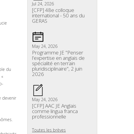
Jul 24, 2026
[CFP] 48e colloque
international - 50 ans du
GERAS
ucie
May 24, 2026
Programme JE "Penser
l'expertise en anglais de
spécialité en terrain
pluridisciplinaire", 2 juin
ple du
2026
 «
o-
e devenir
May 24, 2026
[CFP] AAC JE Anglais
comme lingua franca
professionnelle
inômes.
Toutes les brèves
abstracts.