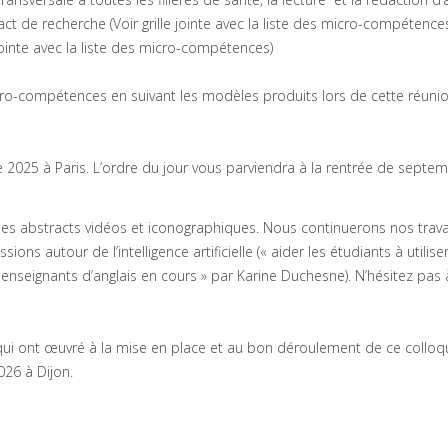
 de recherche (Voir grille jointe avec la liste des micro-compétence
jointe avec la liste des micro-compétences)
cro-compétences en suivant les modèles produits lors de cette réuni
 2025 à Paris. L’ordre du jour vous parviendra à la rentrée de septe
les abstracts vidéos et iconographiques. Nous continuerons nos trava
s autour de l’intelligence artificielle (« aider les étudiants à utiliser 
es enseignants d’anglais en cours » par Karine Duchesne). N’hésitez pas 
i ont œuvré à la mise en place et au bon déroulement de ce colloq
26 à Dijon.