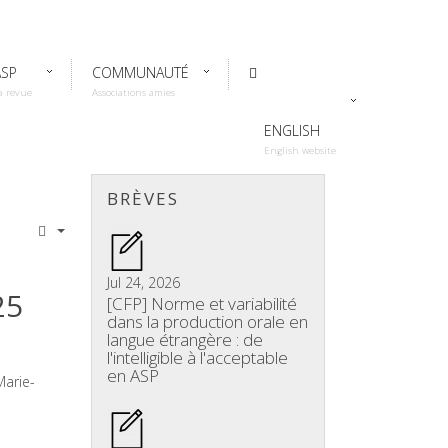
ASP
COMMUNAUTÉ
a revue
Associations amies
ENGLISH
English website
BRÈVES
Jul 24, 2026
25
[CFP] Norme et variabilité
dans la production orale en
langue étrangère : de
l'intelligible à l'acceptable
en ASP
Marie-