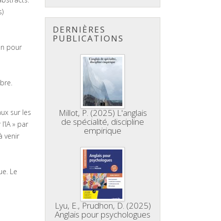
s)
DERNIÈRES
PUBLICATIONS
on pour
mbre.
Millot, P. (2025) L'anglais
ux sur les
de spécialité, discipline
l’IA » par
empirique
à venir
ue. Le
Lyu, E., Prudhon, D. (2025)
Anglais pour psychologues