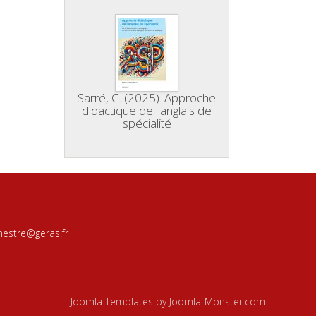
Sarré, C. (2025). Approche
didactique de l'anglais de
spécialité
estre@geras.fr
Joomla Templates
by Joomla-Monster.com