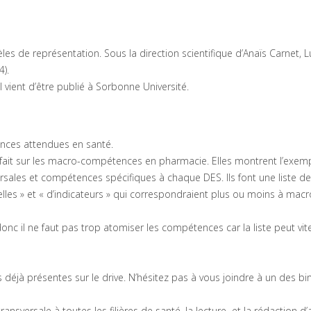
s de représentation. Sous la direction scientifique d’Anaïs Carnet, L
).
vient d’être publié à Sorbonne Université.
ences attendues en santé.
nt fait sur les macro-compétences en pharmacie. Elles montrent l’exem
sales et compétences spécifiques à chaque DES. Ils font une liste de
s » et « d’indicateurs » qui correspondraient plus ou moins à macr
le donc il ne faut pas trop atomiser les compétences car la liste peut vit
 déjà présentes sur le drive. N’hésitez pas à vous joindre à un des b
nsversale à toutes les filières de santé, la lecture et la rédaction d’