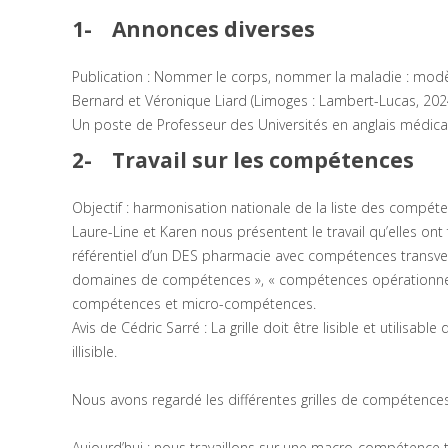
1- Annonces diverses
Publication : Nommer le corps, nommer la maladie : modèle
Bernard et Véronique Liard (Limoges : Lambert-Lucas, 2024
Un poste de Professeur des Universités en anglais médical 
2- Travail sur les compétences
Objectif : harmonisation nationale de la liste des compét
Laure-Line et Karen nous présentent le travail qu’elles o
référentiel d’un DES pharmacie avec compétences transver
domaines de compétences », « compétences opérationnelle
compétences et micro-compétences.
Avis de Cédric Sarré : La grille doit être lisible et utilisab
illisible.
Nous avons regardé les différentes grilles de compétences
Aujourd’hui : nous travaillons sur une macro-compétence tra