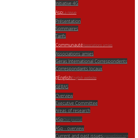
Initiative 4G
Asp
La revue
Présentation
Sommaires
Tarifs
Communauté
Associations amies
Associations amies
Geras International Correspondents
Correspondants locaux
English
English website
GERAS
Overview
Executive Committee
Areas of research
ASp
Our journal
ASp - overview
Current and past issues
openedition.org