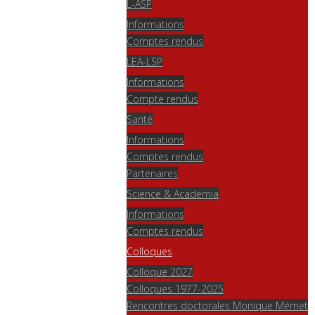
L-ASP
Informations
Comptes rendus
LEA-LSP
Informations
Compte rendus
Santé
Informations
Comptes rendus
Partenaires
Science & Academia
Informations
Comptes rendus
Colloques
Colloque 2027
Colloques 1977-2025
Rencontres doctorales Monique Mémet