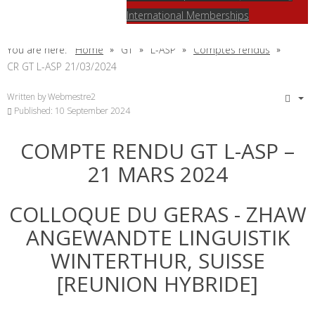
International Memberships
You are here:
Home
GT
L-ASP
Comptes rendus
CR GT L-ASP 21/03/2024
Written by
Webmestre2
Published: 10 September 2024
COMPTE RENDU GT L-ASP –
21 MARS 2024
COLLOQUE DU GERAS - ZHAW
ANGEWANDTE LINGUISTIK
WINTERTHUR, SUISSE
[REUNION HYBRIDE]