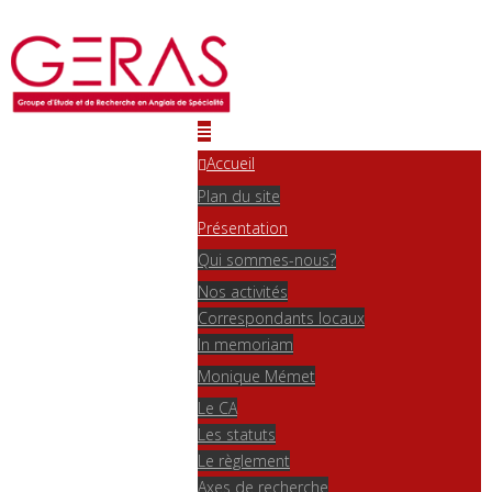
Accueil
Plan du site
Présentation
Qui sommes-nous?
Nos activités
Correspondants locaux
In memoriam
Monique Mémet
Le CA
Les statuts
Le règlement
Axes de recherche