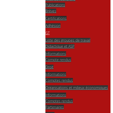
Publications
Brèves
Certifications
Adhésion
GT
Liste des groupes de travail
Didactique et ASP
Informations
Compte rendus
Droit
Informations
Comptes rendus
Organisations et milieux économiques
Informations
Comptes rendus
Partenaires