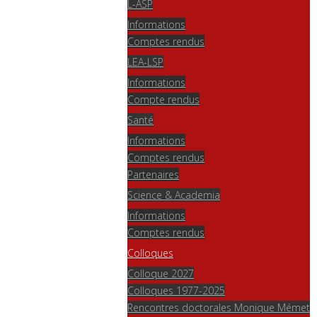
L-ASP
Informations
Comptes rendus
LEA-LSP
Informations
Compte rendus
Santé
Informations
Comptes rendus
Partenaires
Science & Academia
Informations
Comptes rendus
Colloques
Colloque 2027
Colloques 1977-2025
Rencontres doctorales Monique Mémet