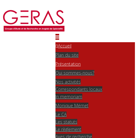
Accueil
Plan du site
Présentation
Qui sommes-nous?
Nos activités
Correspondants locaux
In memoriam
Monique Mémet
Le CA
Les statuts
Le règlement
Axes de recherche