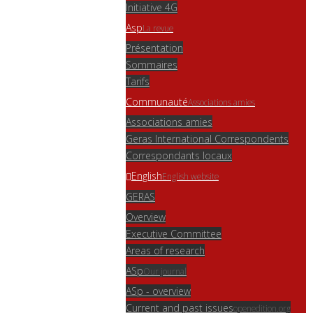
Initiative 4G
Asp
La revue
Présentation
Sommaires
Tarifs
Communauté
Associations amies
Associations amies
Geras International Correspondents
Correspondants locaux
English
English website
GERAS
Overview
Executive Committee
Areas of research
ASp
Our journal
ASp - overview
Current and past issues
openedition.org