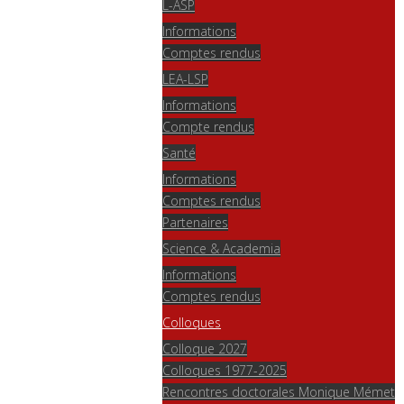
L-ASP
Informations
Comptes rendus
LEA-LSP
Informations
Compte rendus
Santé
Informations
Comptes rendus
Partenaires
Science & Academia
Informations
Comptes rendus
Colloques
Colloque 2027
Colloques 1977-2025
Rencontres doctorales Monique Mémet