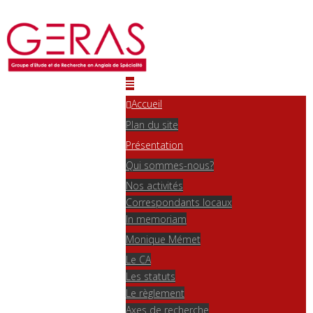
Accueil
Plan du site
Présentation
Qui sommes-nous?
Nos activités
Correspondants locaux
In memoriam
Monique Mémet
Le CA
Les statuts
Le règlement
Axes de recherche