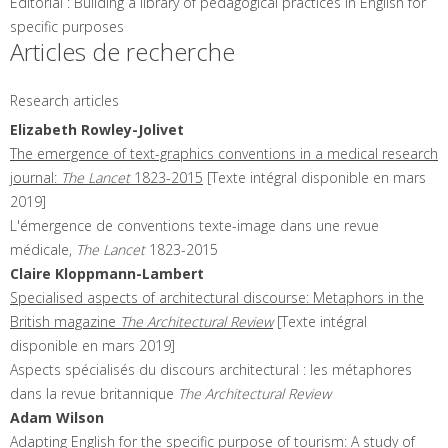
Editorial : Building a library of pedagogical practices in English for
specific purposes
Articles de recherche
Research articles
Elizabeth
Rowley-Jolivet
The emergence of text-graphics conventions in a medical research
journal:
The Lancet
1823-2015
[Texte intégral disponible en mars
2019]
L'émergence de conventions texte-image dans une revue
médicale,
The Lancet
1823-2015
Claire
Kloppmann-Lambert
Specialised aspects of architectural discourse: Metaphors in the
British magazine
The Architectural Review
[Texte intégral
disponible en mars 2019]
Aspects spécialisés du discours architectural : les métaphores
dans la revue britannique
The Architectural Review
Adam
Wilson
Adapting English for the specific purpose of tourism: A study of