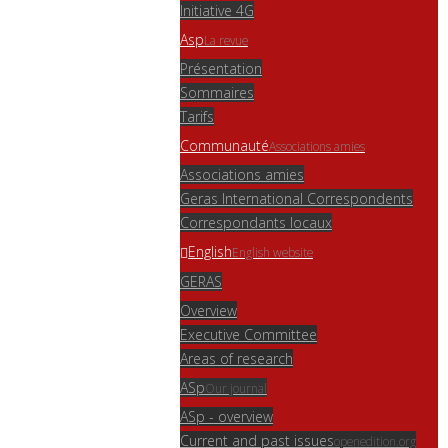
Initiative 4G
Asp
La revue
Présentation
Sommaires
Tarifs
Communauté
Associations amies
Associations amies
Geras International Correspondents
Correspondants locaux
English
English website
GERAS
Overview
Executive Committee
Areas of research
ASp
Our journal
ASp - overview
Current and past issues
openedition.org