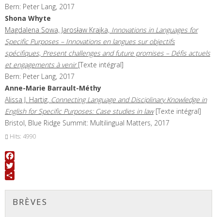
Bern: Peter Lang, 2017
Shona
Whyte
Magdalena Sowa, Jaros
l
aw Krajka,
Innovations in Languages for
Specific Purposes – Innovations en langues sur objectifs
spécifiques, Present challenges and future promises – Défis actuels
et engagements à venir
[Texte intégral]
Bern: Peter Lang, 2017
Anne-Marie
Barrault-Méthy
Alissa J. Hartig,
Connecting Language and Disciplinary Knowledge in
English for Specific Purposes: Case studies in law
[Texte intégral]
Bristol, Blue Ridge Summit: Multilingual Matters, 2017
Hits: 4990
Facebook
Twitter
Share
BRÈVES