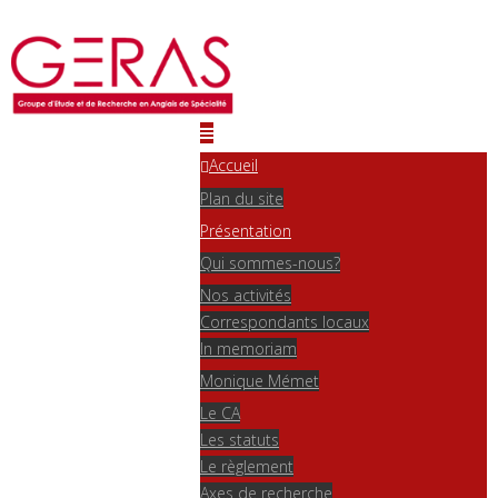
Accueil
Plan du site
Présentation
Qui sommes-nous?
Nos activités
Correspondants locaux
In memoriam
Monique Mémet
Le CA
Les statuts
Le règlement
Axes de recherche