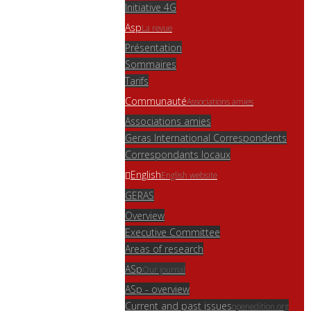
Initiative 4G
Asp
La revue
Présentation
Sommaires
Tarifs
Communauté
Associations amies
Associations amies
Geras International Correspondents
Correspondants locaux
English
English website
GERAS
Overview
Executive Committee
Areas of research
ASp
Our journal
ASp - overview
Current and past issues
openedition.org