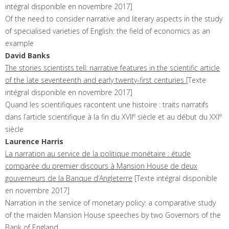
intégral disponible en novembre 2017]
Of the need to consider narrative and literary aspects in the study
of specialised varieties of English: the field of economics as an
example
David
Banks
The stories scientists tell: narrative features in the scientific article
of the late seventeenth and early twenty-first centuries
[Texte
intégral disponible en novembre 2017]
Quand les scientifiques racontent une histoire : traits narratifs
e
e
dans l’article scientifique à la fin du XVII
siècle et au début du XXI
siècle
Laurence
Harris
La narration au service de la politique monétaire : étude
comparée du premier discours à Mansion House de deux
gouverneurs de la Banque d’Angleterre
[Texte intégral disponible
en novembre 2017]
Narration in the service of monetary policy: a comparative study
of the maiden Mansion House speeches by two Governors of the
Bank of England