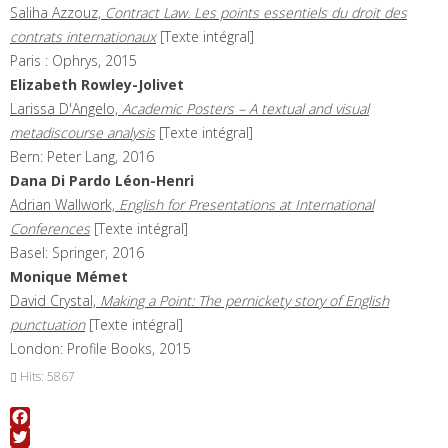
Saliha Azzouz,
Contract Law. Les points essentiels du droit des
contrats internationaux
[Texte intégral]
Paris : Ophrys, 2015
Elizabeth
Rowley-Jolivet
Larissa D'Angelo,
Academic Posters – A textual and visual
metadiscourse analysis
[Texte intégral]
Bern: Peter Lang, 2016
Dana
Di Pardo Léon-Henri
Adrian Wallwork,
English for Presentations at International
Conferences
[Texte intégral]
Basel: Springer, 2016
Monique
Mémet
David Crystal,
Making a Point: The pernickety story of English
punctuation
[Texte intégral]
London: Profile Books, 2015
Hits: 5867
Facebook