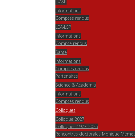
L-ASP
Informations
Comptes rendus
LEA-LSP
Informations
Compte rendus
Santé
Informations
Comptes rendus
Partenaires
Science & Academia
Informations
Comptes rendus
Colloques
Colloque 2027
Colloques 1977-2025
Rencontres doctorales Monique Mémet